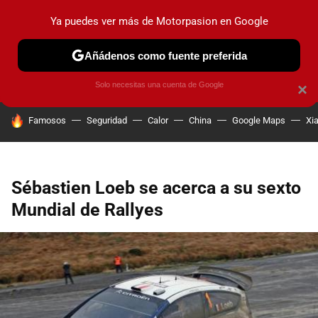
Ya puedes ver más de Motorpasion en Google
PRUEBAS
COCHES ELÉCTRICOS
OBSERVATORIO
F1
Añádenos como fuente preferida
Solo necesitas una cuenta de Google
×
HOY SE HABLA DE
Famosos
Seguridad
Calor
China
Google Maps
Xi
Sébastien Loeb se acerca a su sexto
Mundial de Rallyes