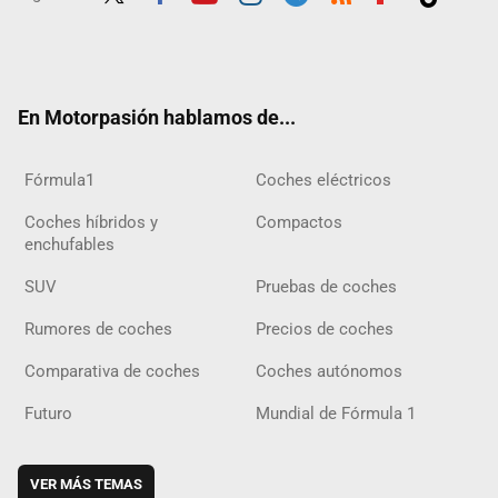
Twit
Fac
Yout
Inst
Tele
RSS
Flip
Tikt
ter
ebo
ube
agra
gra
boar
ok
ok
m
m
d
En Motorpasión hablamos de...
Fórmula1
Coches eléctricos
Coches híbridos y
Compactos
enchufables
SUV
Pruebas de coches
Rumores de coches
Precios de coches
Comparativa de coches
Coches autónomos
Futuro
Mundial de Fórmula 1
VER MÁS TEMAS