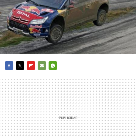
FACEBOOK
TWITTER
FLIPBOARD
E-
WHATSAPP
MAIL