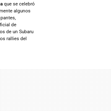
ga
que se celebró
amente algunos
ipantes,
ficial de
dos de un Subaru
s rallies del