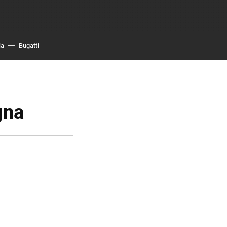
ia
Bugatti
gna