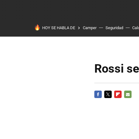
HOY SE HABLA DE
Camper
Seguridad
Cal
Rossi se
FACEBOOK
TWITTER
FLIPBOARD
E-
MAIL