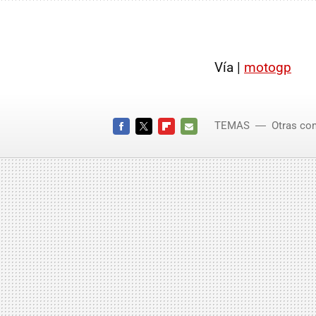
Vía |
motogp
TEMAS
Otras co
FACEBOOK
TWITTER
FLIPBOARD
E-
MAIL