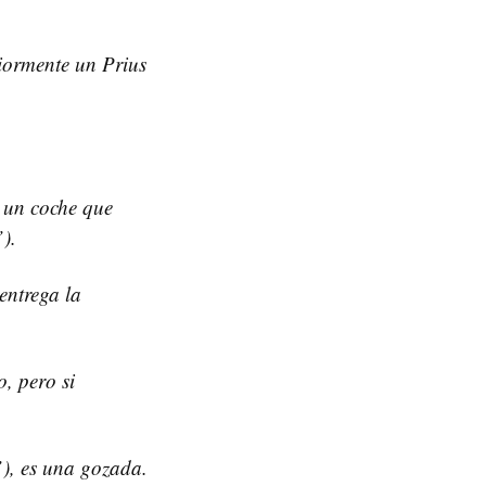
iormente un Prius
s un coche que
).
entrega la
, pero si
”), es una gozada.