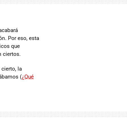
 acabará
ón. Por eso, esta
icos que
 ciertos.
ierto, la
eábamos (
¿Qué