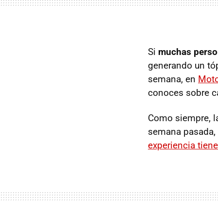
Si
muchas person
generando un tóp
semana, en
Moto
conoces sobre cad
Como siempre, la
semana pasada, 
experiencia tien