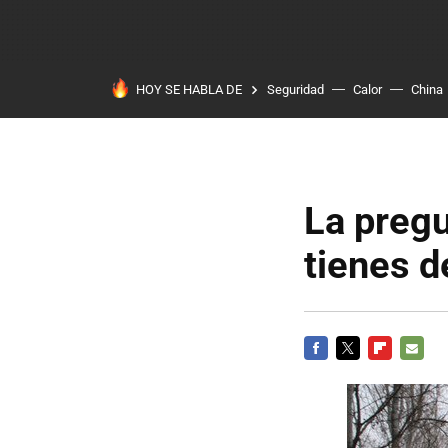
HOY SE HABLA DE
Seguridad
Calor
China
La pregu
tienes 
FACEBOOK
TWITTER
FLIPBOARD
E-
MAIL