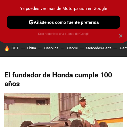
Ya puedes ver más de Motorpasion en Google
PRUEBAS
COCHES ELÉCTRICOS
OBSERVATORIO
F1
Añádenos como fuente preferida
Solo necesitas una cuenta de Google
×
HOY SE HABLA DE
DGT
China
Gasolina
Xiaomi
Mercedes-Benz
Alem
El fundador de Honda cumple 100
años