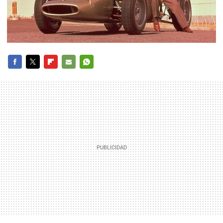
FACEBOOK
TWITTER
FLIPBOARD
E-
WHATSAPP
MAIL