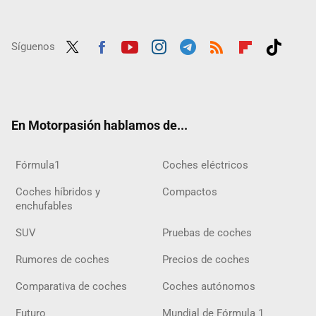
Síguenos
Twit
Fac
Yout
Inst
Tele
RSS
Flip
Tikt
ter
ebo
ube
agra
gra
boar
ok
ok
m
m
d
En Motorpasión hablamos de...
Fórmula1
Coches eléctricos
Coches híbridos y
Compactos
enchufables
SUV
Pruebas de coches
Rumores de coches
Precios de coches
Comparativa de coches
Coches autónomos
Futuro
Mundial de Fórmula 1