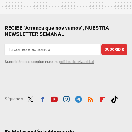
RECIBE "Arranca que nos vamos", NUESTRA
NEWSLETTER SEMANAL
SUSCRIBIR
Suscribiéndote aceptas nuestra
política de privacidad
Síguenos
Twit
Fac
Yout
Inst
Tele
RSS
Flip
Tikt
ter
ebo
ube
agra
gra
boar
ok
ok
m
m
d
En Motorpasión hablamos de...