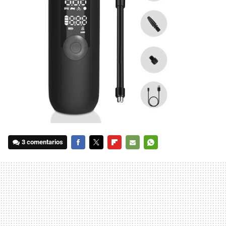
3 comentarios
FACEBOOK
TWITTER
FLIPBOARD
E-
WHATSAPP
MAIL