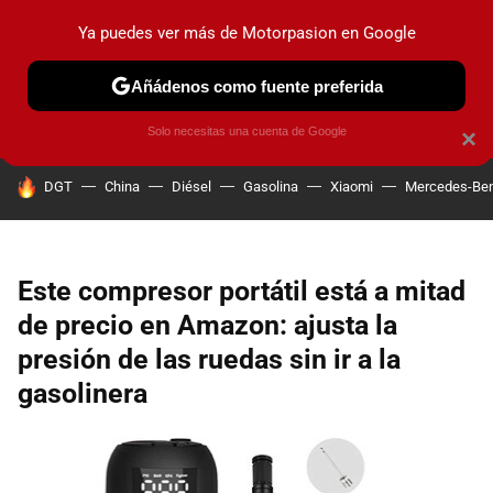
Ya puedes ver más de Motorpasion en Google
PRUEBAS
COCHES ELÉCTRICOS
OBSERVATORIO
F1
Añádenos como fuente preferida
Solo necesitas una cuenta de Google
×
HOY SE HABLA DE
DGT
China
Diésel
Gasolina
Xiaomi
Mercedes-Be
Este compresor portátil está a mitad
de precio en Amazon: ajusta la
presión de las ruedas sin ir a la
gasolinera