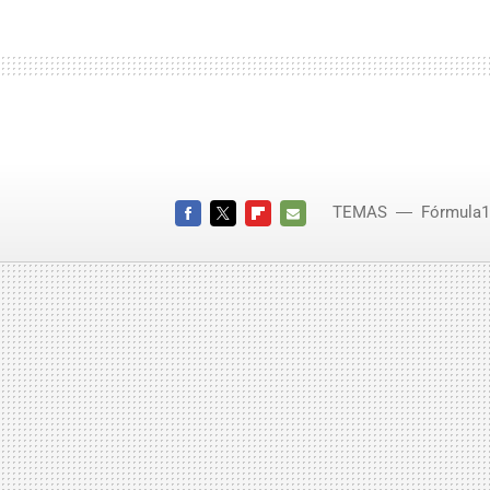
TEMAS
Fórmula1
FACEBOOK
TWITTER
FLIPBOARD
E-
MAIL