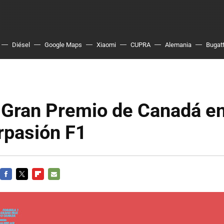
Diésel
Google Maps
Xiaomi
CUPRA
Alemania
Bugatt
 Gran Premio de Canadá en
rpasión F1
FACEBOOK
TWITTER
FLIPBOARD
E-
MAIL