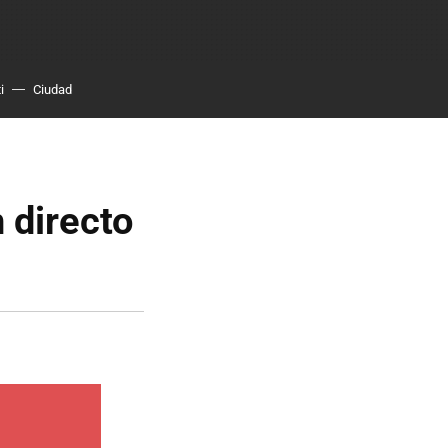
i
Ciudad
 directo