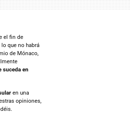
 el fin de
 lo que no habrá
remio de Mónaco,
almente
e suceda en
sular
en una
estras opiniones,
déis.