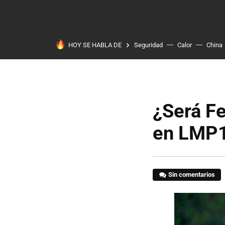
HOY SE HABLA DE
Seguridad
Calor
China
¿Será Fe
en LMP
Sin comentarios