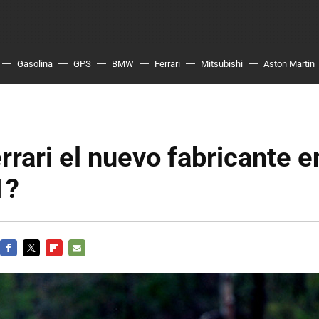
Gasolina
GPS
BMW
Ferrari
Mitsubishi
Aston Martin
rrari el nuevo fabricante e
1?
FACEBOOK
TWITTER
FLIPBOARD
E-
MAIL