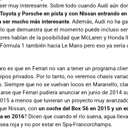
ser muy interesante. Sobre todo cuando Audi aún do
Toyota y Porsche en pista y con Nissan entrando en
a ser mucho más interesante
. Además, Audi no ha g
, lo que demuestra que el momento puede incluso ser 
ores hablan de la posibilidad que McLaren y Honda l
 Fórmula 1 también hacia Le Mans pero eso ya sería u
laro es que en Ferrari no van a tener un programa cli
ipos privados. Por lo tanto, no veremos chasis varia
. Siempre que no se vuelvan locos en Maranello, claro
arse que Ferrari pudiera anunciar en junio de 2014 su
2015 a menos que tuvieran un proyecto muy avanzado
que Nissan, con
un coche del Box 56 en 2015 y un eq
a en 2016
? Dicen que cuando el río suena, agua lle
a sea roja y no por estar en Spa-Francorchamps.