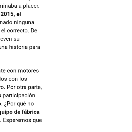
minaba a placer.
 2015, el
anado ninguna
el correcto. De
leven su
na historia para
ente con motores
dos con los
. Por otra parte,
 participación
. ¿Por qué no
uipo de fábrica
va. Esperemos que