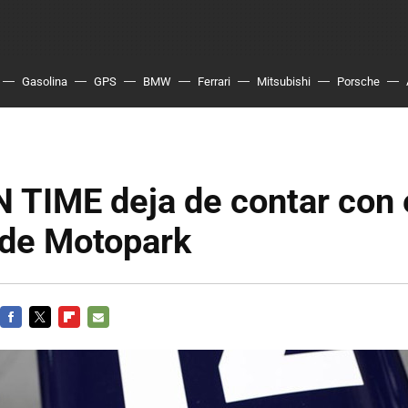
Gasolina
GPS
BMW
Ferrari
Mitsubishi
Porsche
 TIME deja de contar con 
 de Motopark
FACEBOOK
TWITTER
FLIPBOARD
E-
MAIL