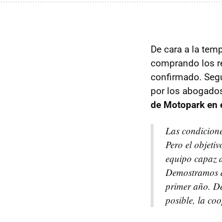
De cara a la tem
comprando los r
confirmado. Segú
por los abogado
de Motopark en 
Las condicione
Pero el objet
equipo capaz d
Demostramos d
primer año. De
posible, la c