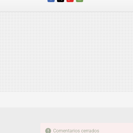
FACEBOOK
TWITTER
FLIPBOARD
E-
MAIL
Comentarios cerrados