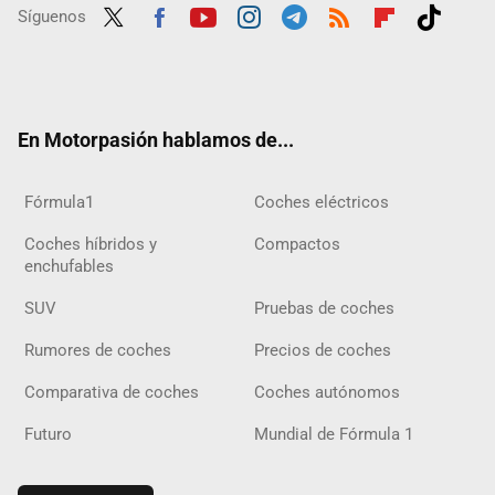
Síguenos
Twit
Fac
Yout
Inst
Tele
RSS
Flip
Tikt
ter
ebo
ube
agra
gra
boar
ok
ok
m
m
d
En Motorpasión hablamos de...
Fórmula1
Coches eléctricos
Coches híbridos y
Compactos
enchufables
SUV
Pruebas de coches
Rumores de coches
Precios de coches
Comparativa de coches
Coches autónomos
Futuro
Mundial de Fórmula 1