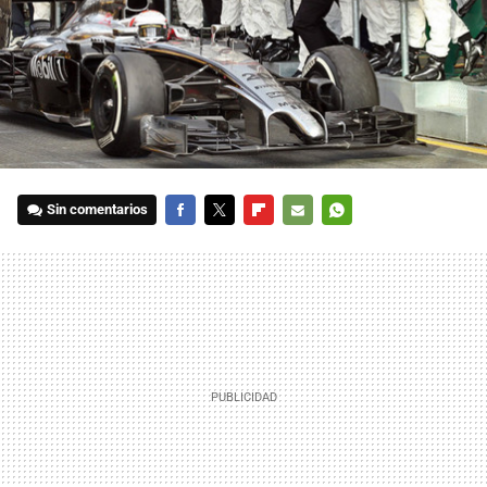
Sin comentarios
FACEBOOK
TWITTER
FLIPBOARD
E-
WHATSAPP
MAIL