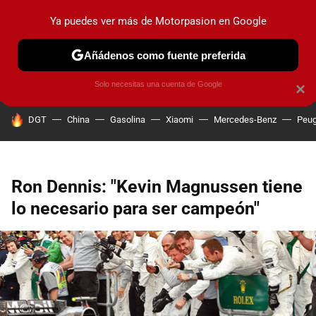
Ya puedes ver más de Motorpasion en Google
PRUEBAS
COCHES ELÉCTRICOS
OBSERVATORIO
F1
Añádenos como fuente preferida
Solo necesitas una cuenta de Google
×
HOY SE HABLA DE
DGT
China
Gasolina
Xiaomi
Mercedes-Benz
Peug
Ron Dennis: "Kevin Magnussen tiene
lo necesario para ser campeón"