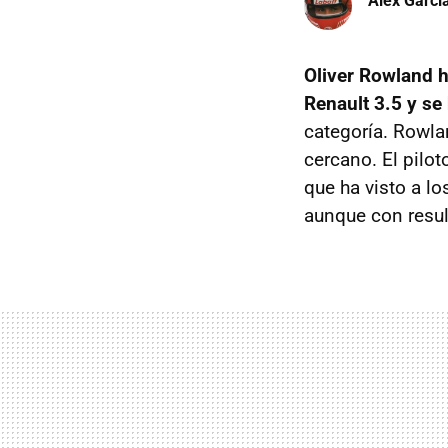
Àlex Garci
Oliver Rowland h
Renault 3.5 y se 
categoría. Rowla
cercano. El pilo
que ha visto a l
aunque con result