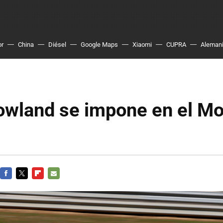
or
China
Diésel
Google Maps
Xiaomi
CUPRA
Aleman
owland se impone en el Mo
FACEBOOK
TWITTER
FLIPBOARD
E-
MAIL