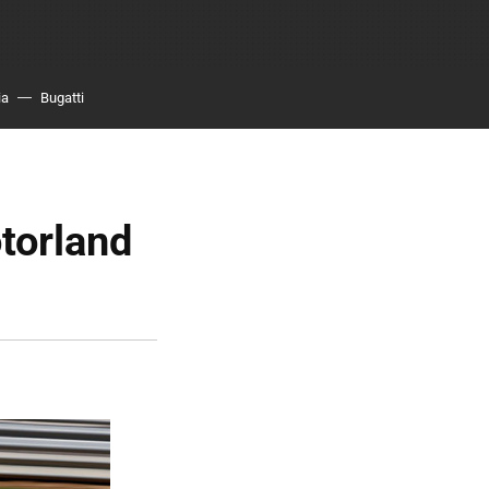
ia
Bugatti
torland