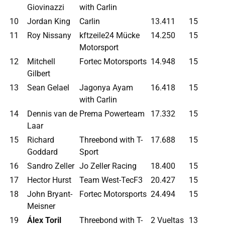
Giovinazzi
with Carlin
10
Jordan King
Carlin
13.411
15
11
Roy Nissany
kftzeile24 Mücke
14.250
15
Motorsport
12
Mitchell
Fortec Motorsports
14.948
15
Gilbert
13
Sean Gelael
Jagonya Ayam
16.418
15
with Carlin
14
Dennis van de
Prema Powerteam
17.332
15
Laar
15
Richard
Threebond with T-
17.688
15
Goddard
Sport
16
Sandro Zeller
Jo Zeller Racing
18.400
15
17
Hector Hurst
Team West-TecF3
20.427
15
18
John Bryant-
Fortec Motorsports
24.494
15
Meisner
19
Álex Toril
Threebond with T-
2 Vueltas
13