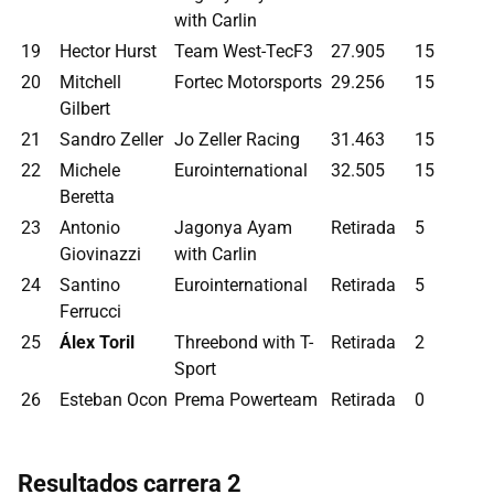
with Carlin
19
Hector Hurst
Team West-TecF3
27.905
15
20
Mitchell
Fortec Motorsports
29.256
15
Gilbert
21
Sandro Zeller
Jo Zeller Racing
31.463
15
22
Michele
Eurointernational
32.505
15
Beretta
23
Antonio
Jagonya Ayam
Retirada
5
Giovinazzi
with Carlin
24
Santino
Eurointernational
Retirada
5
Ferrucci
25
Álex Toril
Threebond with T-
Retirada
2
Sport
26
Esteban Ocon
Prema Powerteam
Retirada
0
Resultados carrera 2