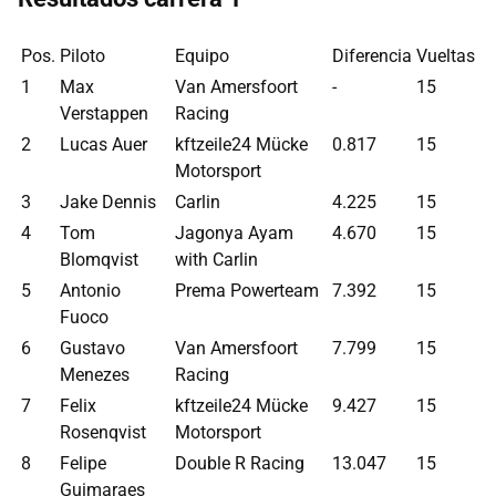
Pos.
Piloto
Equipo
Diferencia
Vueltas
1
Max
Van Amersfoort
-
15
Verstappen
Racing
2
Lucas Auer
kftzeile24 Mücke
0.817
15
Motorsport
3
Jake Dennis
Carlin
4.225
15
4
Tom
Jagonya Ayam
4.670
15
Blomqvist
with Carlin
5
Antonio
Prema Powerteam
7.392
15
Fuoco
6
Gustavo
Van Amersfoort
7.799
15
Menezes
Racing
7
Felix
kftzeile24 Mücke
9.427
15
Rosenqvist
Motorsport
8
Felipe
Double R Racing
13.047
15
Guimaraes