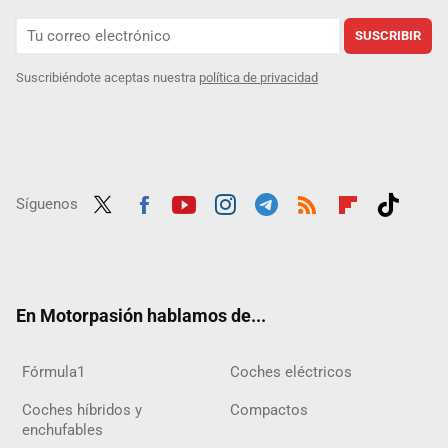
SUSCRIBIR
Suscribiéndote aceptas nuestra
política de privacidad
Síguenos
Twit
Fac
Yout
Inst
Tele
RSS
Flip
Tikt
ter
ebo
ube
agra
gra
boar
ok
ok
m
m
d
En Motorpasión hablamos de...
Fórmula1
Coches eléctricos
Coches híbridos y
Compactos
enchufables