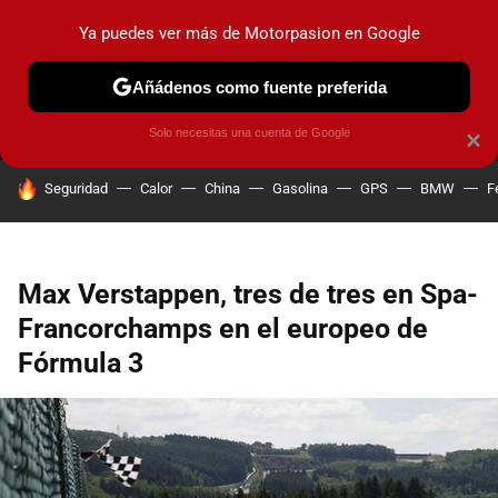
Ya puedes ver más de Motorpasion en Google
MENÚ
NUEVO
Añádenos como fuente preferida
PRUEBAS
COCHES ELÉCTRICOS
OBSERVATORIO
F1
Solo necesitas una cuenta de Google
×
HOY SE HABLA DE
Seguridad
Calor
China
Gasolina
GPS
BMW
F
Max Verstappen, tres de tres en Spa-
Francorchamps en el europeo de
Fórmula 3