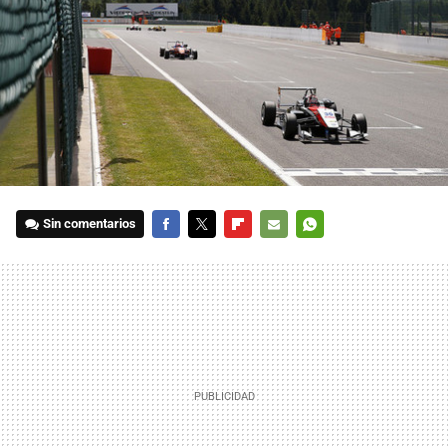
Sin comentarios
FACEBOOK
TWITTER
FLIPBOARD
E-
WHATSAPP
MAIL