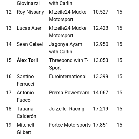
Giovinazzi
with Carlin
12
Roy Nissany
kftzeile24 Mücke
10.527
15
Motorsport
13
Lucas Auer
kftzeile24 Mücke
12.423
15
Motorsport
14
Sean Gelael
Jagonya Ayam
12.950
15
with Carlin
15
Álex Toril
Threebond with T-
13.053
15
Sport
16
Santino
Eurointernational
13.399
15
Ferrucci
17
Antonio
Prema Powerteam
14.067
15
Fuoco
18
Tatiana
Jo Zeller Racing
17.219
15
Calderón
19
Mitchell
Fortec Motorsports
17.851
15
Gilbert