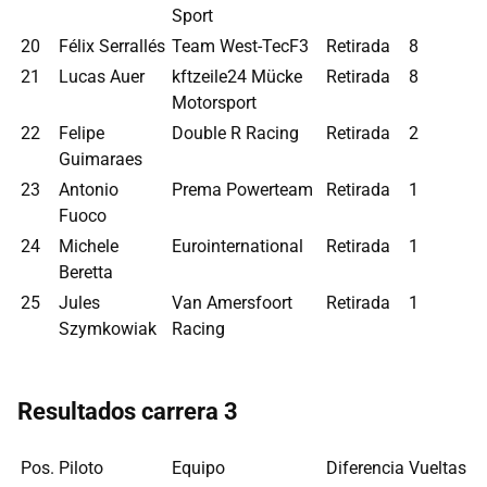
Sport
20
Félix Serrallés
Team West-TecF3
Retirada
8
21
Lucas Auer
kftzeile24 Mücke
Retirada
8
Motorsport
22
Felipe
Double R Racing
Retirada
2
Guimaraes
23
Antonio
Prema Powerteam
Retirada
1
Fuoco
24
Michele
Eurointernational
Retirada
1
Beretta
25
Jules
Van Amersfoort
Retirada
1
Szymkowiak
Racing
Resultados carrera 3
Pos.
Piloto
Equipo
Diferencia
Vueltas