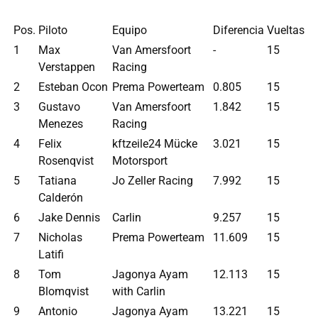
Pos.
Piloto
Equipo
Diferencia
Vueltas
1
Max
Van Amersfoort
-
15
Verstappen
Racing
2
Esteban Ocon
Prema Powerteam
0.805
15
3
Gustavo
Van Amersfoort
1.842
15
Menezes
Racing
4
Felix
kftzeile24 Mücke
3.021
15
Rosenqvist
Motorsport
5
Tatiana
Jo Zeller Racing
7.992
15
Calderón
6
Jake Dennis
Carlin
9.257
15
7
Nicholas
Prema Powerteam
11.609
15
Latifi
8
Tom
Jagonya Ayam
12.113
15
Blomqvist
with Carlin
9
Antonio
Jagonya Ayam
13.221
15