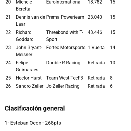
20
Michele
Eurointernational
18.782
15
Beretta
21
Dennis van de
Prema Powerteam
23.040
15
Laar
22
Richard
Threebond with T-
43.446
15
Goddard
Sport
23
John Bryant-
Fortec Motorsports
1 Vuelta
14
Meisner
24
Felipe
Double R Racing
Retirada
10
Guimaraes
25
Hector Hurst
Team West-TecF3
Retirada
8
26
Sandro Zeller
Jo Zeller Racing
Retirada
6
Clasificación general
1- Esteban Ocon - 268pts