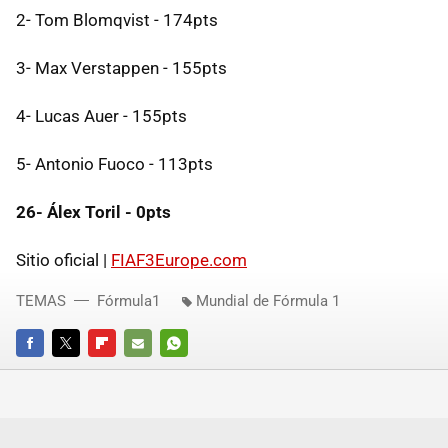
2- Tom Blomqvist - 174pts
3- Max Verstappen - 155pts
4- Lucas Auer - 155pts
5- Antonio Fuoco - 113pts
26- Álex Toril - 0pts
Sitio oficial |
FIAF3Europe.com
TEMAS
Fórmula1
Mundial de Fórmula 1
FACEBOOK
TWITTER
FLIPBOARD
E-
WHATSAPP
MAIL