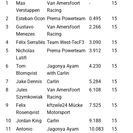
1
Max
Van Amersfoort
-
15
Verstappen
Racing
2
Esteban Ocon
Prema Powerteam
0.495
15
3
Gustavo
Van Amersfoort
2.266
15
Menezes
Racing
4
Félix Serrallés
Team West-TecF3
3.090
15
5
Nicholas
Prema Powerteam
3.912
15
Latifi
6
Tom
Jagonya Ayam
4.230
15
Blomqvist
with Carlin
7
Jake Dennis
Carlin
5.284
15
8
Jules
Van Amersfoort
6.108
15
Szymkowiak
Racing
9
Felix
kftzeile24 Mücke
7.525
15
Rosenqvist
Motorsport
10
Jordan King
Carlin
9.188
15
11
Antonio
Jagonya Ayam
10.083
15