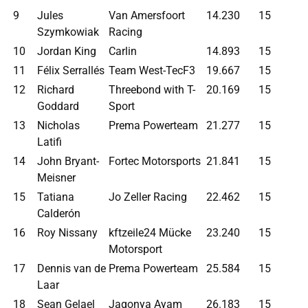
9
Jules
Van Amersfoort
14.230
15
Szymkowiak
Racing
10
Jordan King
Carlin
14.893
15
11
Félix Serrallés
Team West-TecF3
19.667
15
12
Richard
Threebond with T-
20.169
15
Goddard
Sport
13
Nicholas
Prema Powerteam
21.277
15
Latifi
14
John Bryant-
Fortec Motorsports
21.841
15
Meisner
15
Tatiana
Jo Zeller Racing
22.462
15
Calderón
16
Roy Nissany
kftzeile24 Mücke
23.240
15
Motorsport
17
Dennis van de
Prema Powerteam
25.584
15
Laar
18
Sean Gelael
Jagonya Ayam
26.183
15