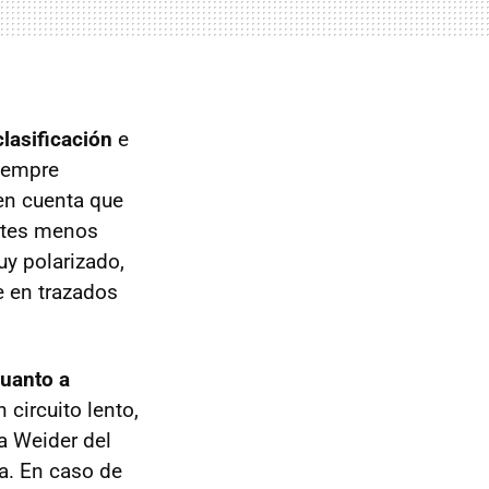
clasificación
e
iempre
en cuenta que
antes menos
y polarizado,
e en trazados
uanto a
circuito lento,
a Weider del
a. En caso de