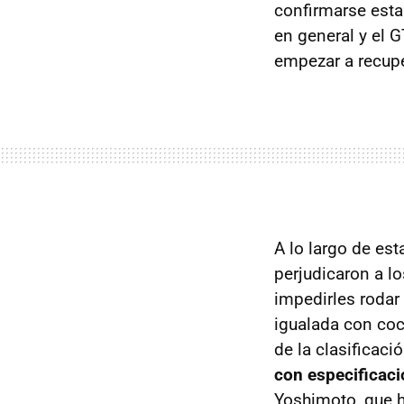
confirmarse esta
en general y el G
empezar a recupe
A lo largo de es
perjudicaron a l
impedirles rodar
igualada con co
de la clasificac
con especificac
Yoshimoto, que h