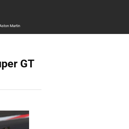
Aston Martin
uper GT