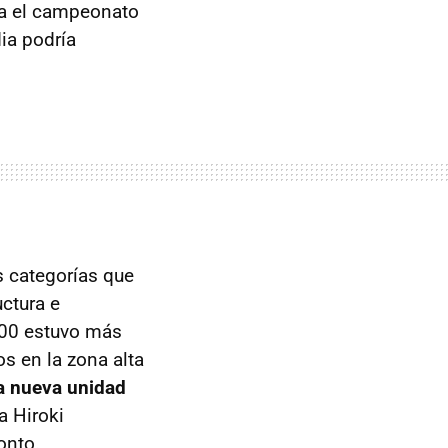
ara el campeonato
dia podría
s categorías que
ctura e
300 estuvo más
 en la zona alta
a nueva unidad
a Hiroki
onto.