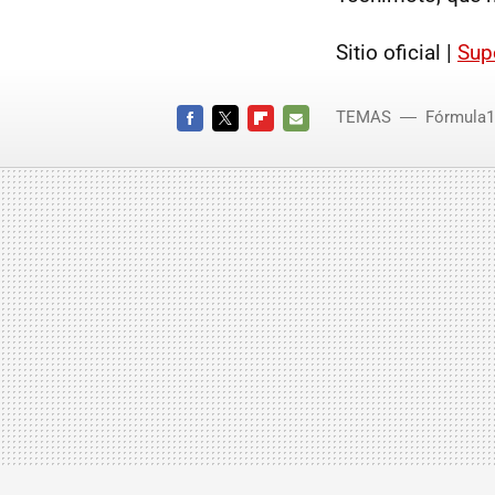
Sitio oficial |
Sup
TEMAS
Fórmula1
FACEBOOK
TWITTER
FLIPBOARD
E-
MAIL