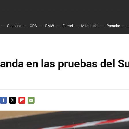
Gasolina
GPS
BMW
Ferrari
Mitsubishi
Porsche
anda en las pruebas del S
FACEBOOK
TWITTER
FLIPBOARD
E-
MAIL