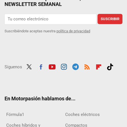
NEWSLETTER SEMANAL
SUSCRIBIR
Suscribiéndote aceptas nuestra
política de privacidad
Síguenos
Twit
Fac
Yout
Inst
Tele
RSS
Flip
Tikt
ter
ebo
ube
agra
gra
boar
ok
ok
m
m
d
En Motorpasión hablamos de...
Fórmula1
Coches eléctricos
Coches híbridos y
Compactos