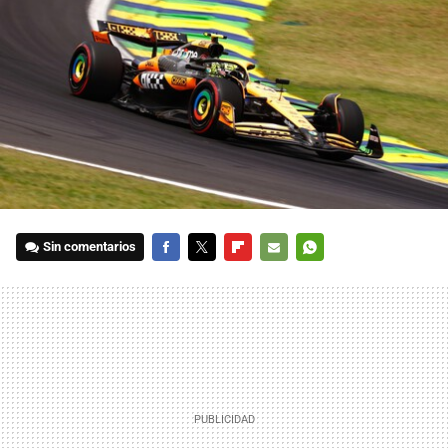
Sin comentarios
FACEBOOK
TWITTER
FLIPBOARD
E-
WHATSAPP
MAIL