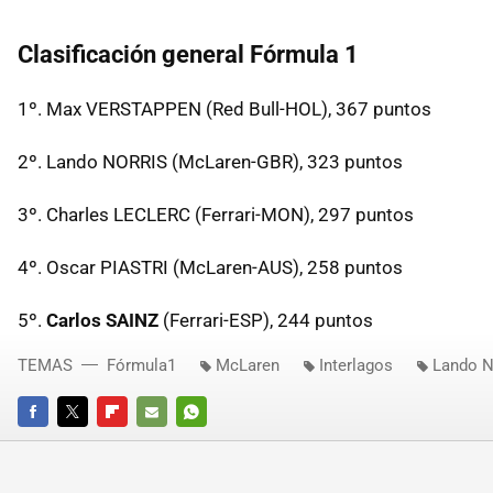
Clasificación general Fórmula 1
1º. Max VERSTAPPEN (Red Bull-HOL), 367 puntos
2º. Lando NORRIS (McLaren-GBR), 323 puntos
3º. Charles LECLERC (Ferrari-MON), 297 puntos
4º. Oscar PIASTRI (McLaren-AUS), 258 puntos
5º.
Carlos SAINZ
(Ferrari-ESP), 244 puntos
TEMAS
Fórmula1
McLaren
Interlagos
Lando N
FACEBOOK
TWITTER
FLIPBOARD
E-
WHATSAPP
MAIL