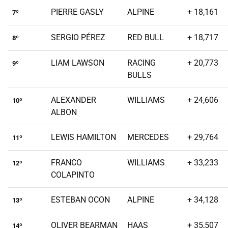
PIERRE GASLY
ALPINE
+ 18,161
7º
SERGIO PÉREZ
RED BULL
+ 18,717
8º
LIAM LAWSON
RACING
+ 20,773
9º
BULLS
ALEXANDER
WILLIAMS
+ 24,606
10º
ALBON
LEWIS HAMILTON
MERCEDES
+ 29,764
11º
FRANCO
WILLIAMS
+ 33,233
12º
COLAPINTO
ESTEBAN OCON
ALPINE
+ 34,128
13º
OLIVER BEARMAN
HAAS
+ 35,507
14º