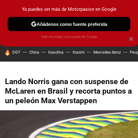
Ya puedes ver más de Motorpasion en Google
PRUEBAS
COCHES ELÉCTRICOS
OBSERVATORIO
F1
Añádenos como fuente preferida
Solo necesitas una cuenta de Google
×
HOY SE HABLA DE
DGT
China
Gasolina
Xiaomi
Mercedes-Benz
Peug
Lando Norris gana con suspense de
McLaren en Brasil y recorta puntos a
un peleón Max Verstappen