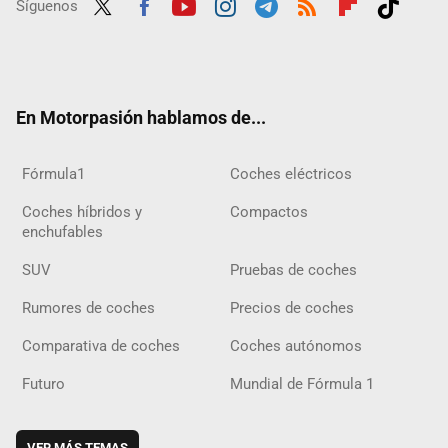
Síguenos
Twit
Fac
Yout
Inst
Tele
RSS
Flip
Tikt
ter
ebo
ube
agra
gra
boar
ok
ok
m
m
d
En Motorpasión hablamos de...
Fórmula1
Coches eléctricos
Coches híbridos y
Compactos
enchufables
SUV
Pruebas de coches
Rumores de coches
Precios de coches
Comparativa de coches
Coches autónomos
Futuro
Mundial de Fórmula 1
VER MÁS TEMAS