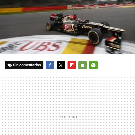
Sin comentarios
FACEBOOK
TWITTER
FLIPBOARD
E-
WHATSAPP
MAIL