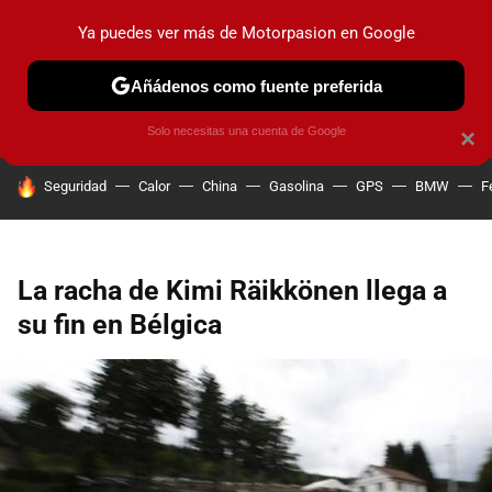
Ya puedes ver más de Motorpasion en Google
PRUEBAS
COCHES ELÉCTRICOS
OBSERVATORIO
F1
Añádenos como fuente preferida
Solo necesitas una cuenta de Google
×
HOY SE HABLA DE
Seguridad
Calor
China
Gasolina
GPS
BMW
F
La racha de Kimi Räikkönen llega a
su fin en Bélgica