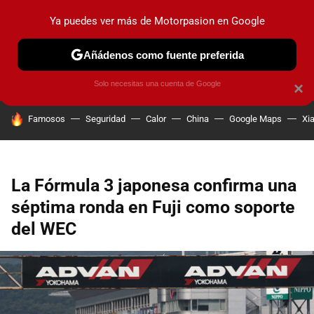
Ya puedes ver más de Motorpasion en Google
PRUEBAS
COCHES ELÉCTRICOS
OBSERVATORIO
F1
Añádenos como fuente preferida
Solo necesitas una cuenta de Google
×
HOY SE HABLA DE
Famosos
Seguridad
Calor
China
Google Maps
Xi
La Fórmula 3 japonesa confirma una
séptima ronda en Fuji como soporte
del WEC