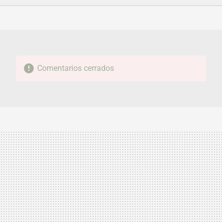
FACEBOOK
TWITTER
FLIPBOARD
E-
WHATSAPP
MAIL
Comentarios cerrados