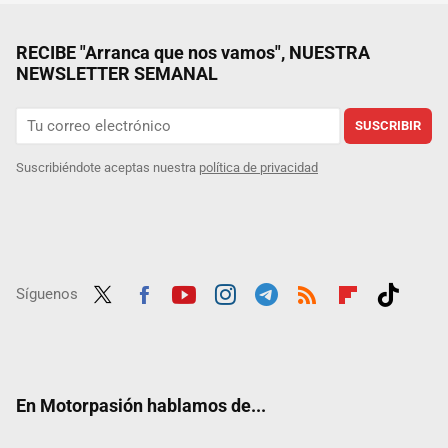
RECIBE "Arranca que nos vamos", NUESTRA
NEWSLETTER SEMANAL
SUSCRIBIR
Suscribiéndote aceptas nuestra
política de privacidad
Síguenos
Twit
Fac
Yout
Inst
Tele
RSS
Flip
Tikt
ter
ebo
ube
agra
gra
boar
ok
ok
m
m
d
En Motorpasión hablamos de...