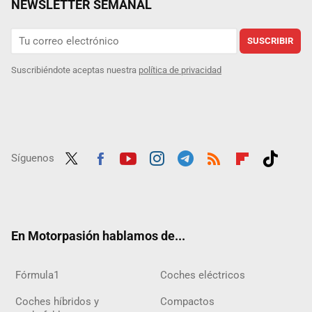
NEWSLETTER SEMANAL
SUSCRIBIR
Suscribiéndote aceptas nuestra
política de privacidad
Síguenos
Twit
Fac
Yout
Inst
Tele
RSS
Flip
Tikt
ter
ebo
ube
agra
gra
boar
ok
ok
m
m
d
En Motorpasión hablamos de...
Fórmula1
Coches eléctricos
Coches híbridos y
Compactos