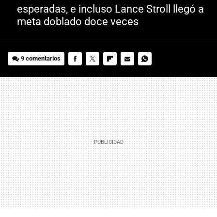
esperadas, e incluso Lance Stroll llegó a
meta doblado doce veces
9 comentarios
FACEBOOK
TWITTER
FLIPBOARD
E-
WHATSAPP
MAIL