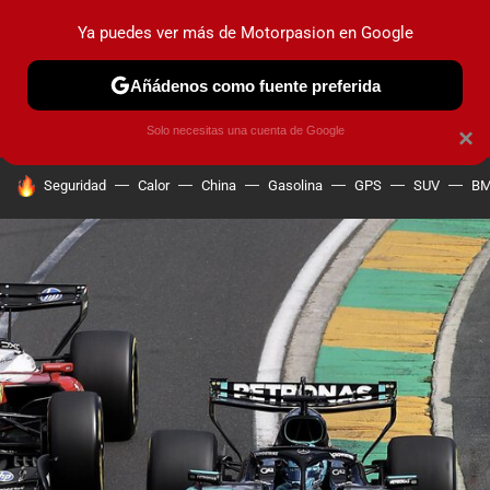
Ya puedes ver más de Motorpasion en Google
PRUEBAS
COCHES ELÉCTRICOS
OBSERVATORIO
F1
Añádenos como fuente preferida
Solo necesitas una cuenta de Google
×
HOY SE HABLA DE
Seguridad
Calor
China
Gasolina
GPS
SUV
B