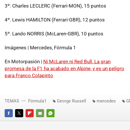
3º. Charles LECLERC (Ferrari-MON), 15 puntos
4º. Lewis HAMILTON (Ferrari-GBR), 12 puntos
5º. Lando NORRIS (McLaren-GBR), 10 puntos
Imágenes | Mercedes, Fórmula 1
En Motorpasión |
Ni McLaren ni Red Bull. La gran
promesa de la F1 ha acabado en Alpine, y es un peligro
para Franco Colapinto
TEMAS
Fórmula1
George Russell
mercedes
G
FACEBOOK
TWITTER
FLIPBOARD
E-
WHATSAPP
MAIL