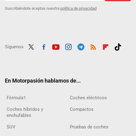
Suscribiéndote aceptas nuestra
política de privacidad
Síguenos
Twit
Fac
Yout
Inst
Tele
RSS
Flip
Tikt
ter
ebo
ube
agra
gra
boar
ok
ok
m
m
d
En Motorpasión hablamos de...
Fórmula1
Coches eléctricos
Coches híbridos y
Compactos
enchufables
SUV
Pruebas de coches