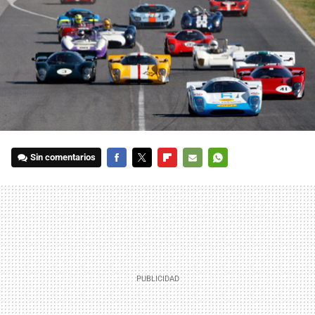
Sin comentarios
FACEBOOK
TWITTER
FLIPBOARD
E-
WHATSAPP
MAIL