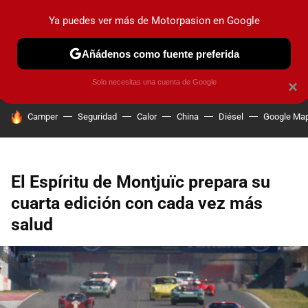
Ya puedes ver más de Motorpasion en Google
PRUEBAS
COCHES ELÉCTRICOS
OBSERVATORIO
F1
Añádenos como fuente preferida
Solo necesitas una cuenta de Google
×
HOY SE HABLA DE
Camper
Seguridad
Calor
China
Diésel
Google Ma
El Espíritu de Montjuïc prepara su
cuarta edición con cada vez más
salud