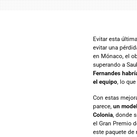
Evitar esta últim
evitar una pérdi
en Mónaco, el ob
superando a Saub
Fernandes habría
el equipo
, lo qu
Con estas mejora
parece,
un modelo
Colonia
, donde 
el Gran Premio 
este paquete de 