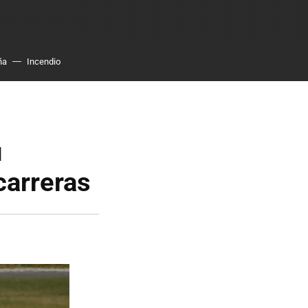
ña
Incendio
u
carreras