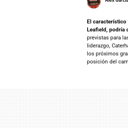
Àlex Garci
El característic
Leafield, podría
previstas para l
liderazgo, Cater
los próximos gran
posición del ca