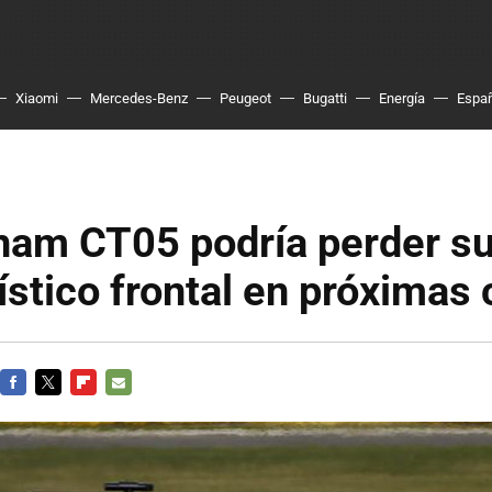
Xiaomi
Mercedes-Benz
Peugeot
Bugatti
Energía
Espa
rham CT05 podría perder s
ístico frontal en próximas 
FACEBOOK
TWITTER
FLIPBOARD
E-
MAIL