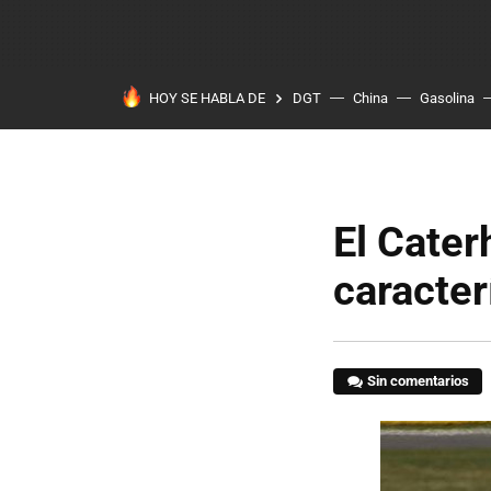
HOY SE HABLA DE
DGT
China
Gasolina
El Cate
caracter
Sin comentarios