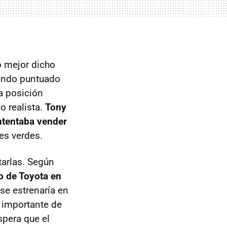
o mejor dicho
iendo puntuado
a posición
o realista.
Tony
ntentaba vender
es verdes.
tarlas. Según
to de Toyota en
se estrenaría en
 importante de
spera que el