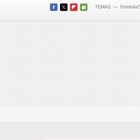
TEMAS
Fórmula1
FACEBOOK
TWITTER
FLIPBOARD
E-
MAIL