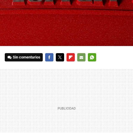
Sin comentarios
FACEBOOK
TWITTER
FLIPBOARD
E-
WHATSAPP
MAIL