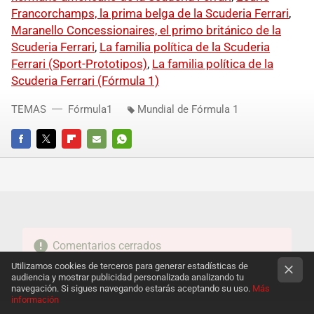
Francorchamps, la prima belga de la Scuderia Ferrari
,
Maranello Concessionaires, el primo británico de la
Scuderia Ferrari
,
La familia política de la Scuderia
Ferrari (Sport-Prototipos)
,
La familia política de la
Scuderia Ferrari (Fórmula 1)
TEMAS
Fórmula1
Mundial de Fórmula 1
FACEBOOK
TWITTER
FLIPBOARD
E-
WHATSAPP
MAIL
Comentarios cerrados
Utilizamos cookies de terceros para generar estadísticas de
audiencia y mostrar publicidad personalizada analizando tu
navegación. Si sigues navegando estarás aceptando su uso.
Más
información