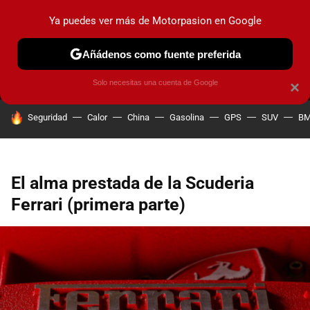
Ya puedes ver más de Motorpasion en Google
MENÚ
NUEVO
Añádenos como fuente preferida
PRUEBAS
COCHES ELÉCTRICOS
OBSERVATORIO
F1
Solo necesitas una cuenta de Google
×
HOY SE HABLA DE
Seguridad
Calor
China
Gasolina
GPS
SUV
B
El alma prestada de la Scuderia
Ferrari (primera parte)