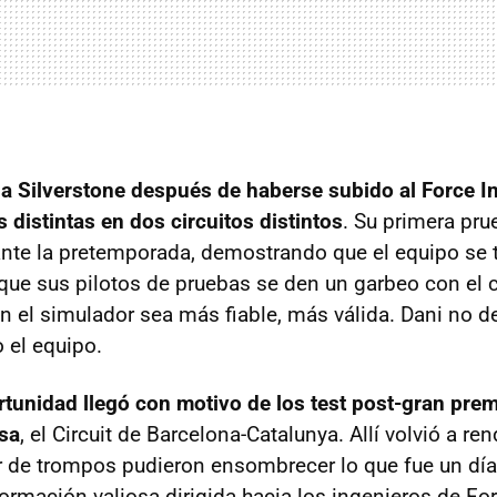
 a Silverstone después de haberse subido al Force I
 distintas en dos circuitos distintos
. Su primera pru
ante la pretemporada, demostrando que el equipo se
r que sus pilotos de pruebas se den un garbeo con el
n el simulador sea más fiable, más válida. Dani no d
 el equipo.
rtunidad llegó con motivo de los test post-gran pre
asa
, el Circuit de Barcelona-Catalunya. Allí volvió a ren
ar de trompos pudieron ensombrecer lo que fue un día 
ormación valiosa dirigida hacia los ingenieros de For