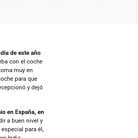
ndia de este año
eba con el coche
 toma muy en
 coche para que
ecepcionó y dejó
mio en España, en
dir a buen nivel y
especial para él,
ce India.