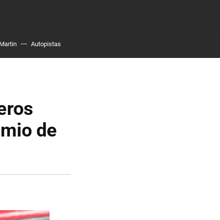
Martin
Autopistas
eros
emio de