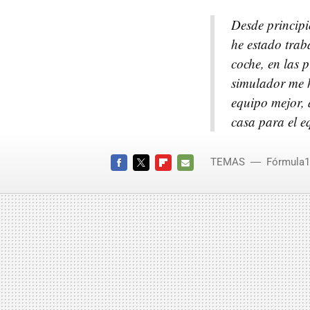
Desde principi
he estado trab
coche, en las 
simulador me 
equipo mejor, 
casa para el e
TEMAS
Fórmula1
FACEBOOK
TWITTER
FLIPBOARD
E-
MAIL