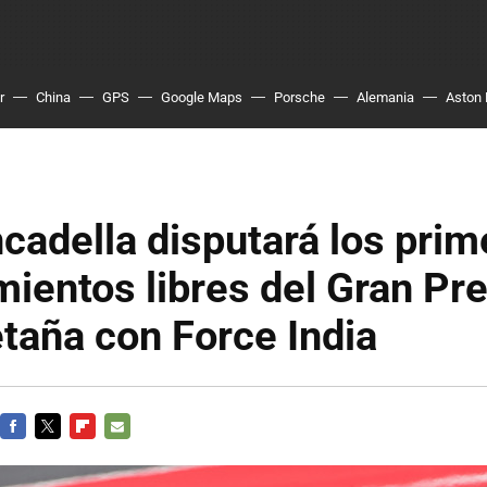
r
China
GPS
Google Maps
Porsche
Alemania
Aston 
cadella disputará los prim
ientos libres del Gran Pr
taña con Force India
FACEBOOK
TWITTER
FLIPBOARD
E-
MAIL