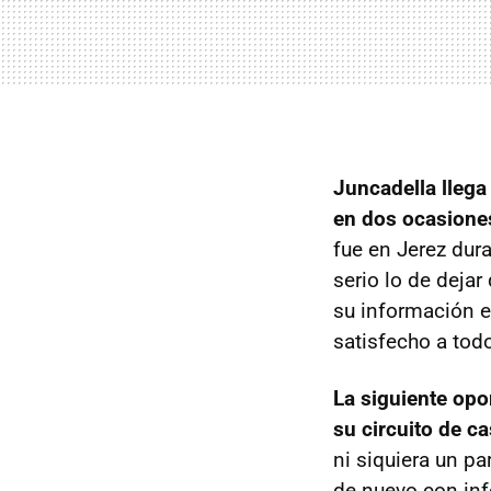
Juncadella llega
en dos ocasiones
fue en Jerez dur
serio lo de deja
su información e
satisfecho a todo
La siguiente opo
su circuito de c
ni siquiera un p
de nuevo con inf