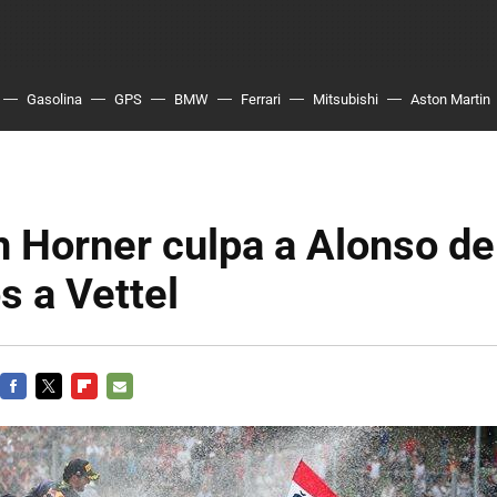
Gasolina
GPS
BMW
Ferrari
Mitsubishi
Aston Martin
n Horner culpa a Alonso de
 a Vettel
FACEBOOK
TWITTER
FLIPBOARD
E-
MAIL