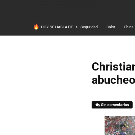
HOY SE HABLA DE
Seguridad
Calor
China
Christia
abucheos
Sin comentarios