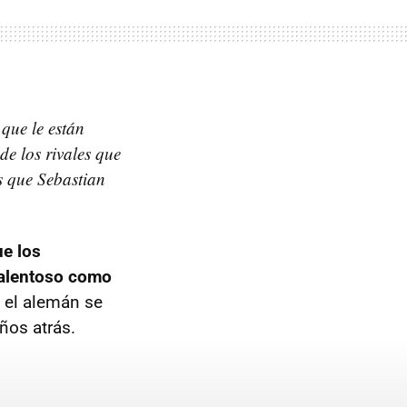
que le están
de los rivales que
s que Sebastian
e los
 talentoso como
o el alemán se
ños atrás.