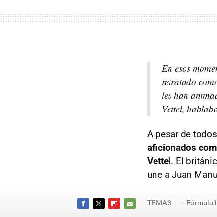
En esos moment
retratado como
les han anima
Vettel, hablab
A pesar de todos
aficionados comi
Vettel
. El britán
une a Juan Manue
TEMAS
Fórmula1
FACEBOOK
TWITTER
FLIPBOARD
E-