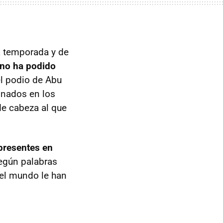
a temporada y de
 no ha podido
l podio de Abu
ionados en los
de cabeza al que
 presentes en
Según palabras
del mundo le han