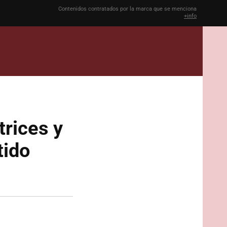
Contenidos contratados por la marca que se menciona
+info
trices y
tido