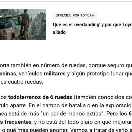
OFRECIDO POR TOYOTA
Qué es el 'overlanding' y por qué Toy
aliado
corta también en número de ruedas, porque seguro q
usinas
, vehículos
militares
y algún prototipo lunar q
les cuatro ruedas.
 los
todoterrenos de 6 ruedas
(también conocidos c
ulo aparte. En el campo de batalla o en la exploració
ca está de más “un par de manos extras”. Pero
los 
s frecuentes
, y no está del todo claro en qué mejora
4 o qué más pueden aportar. Vamos a tratar de verlo e