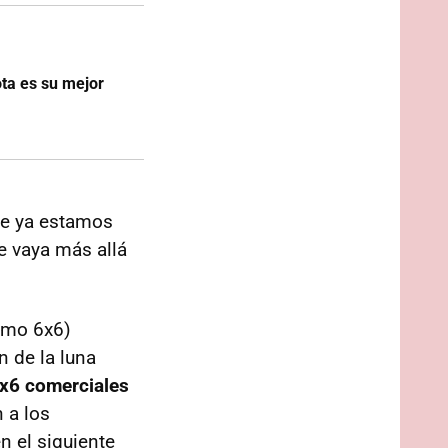
ota es su mejor
ue ya estamos
ue vaya más allá
omo 6x6)
n de la luna
6x6 comerciales
n a los
n el siguiente