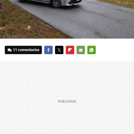
11 comentarios
FACEBOOK
TWITTER
FLIPBOARD
E-
WHATSAPP
MAIL