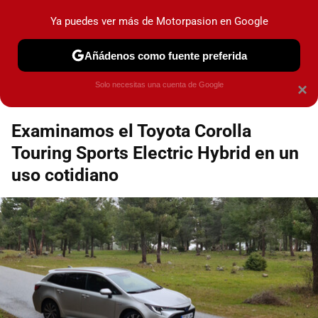
Motorpasión
Contenidos contratados por la
Ya puedes ver más de Motorpasion en Google
marca que se menciona
+info
Añádenos como fuente preferida
Espacio Toyota
Solo necesitas una cuenta de Google
×
Examinamos el Toyota Corolla
Touring Sports Electric Hybrid en un
uso cotidiano