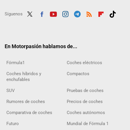
Síguenos
Twit
Fac
Yout
Inst
Tele
RSS
Flip
Tikt
ter
ebo
ube
agra
gra
boar
ok
ok
m
m
d
En Motorpasión hablamos de...
Fórmula1
Coches eléctricos
Coches híbridos y
Compactos
enchufables
SUV
Pruebas de coches
Rumores de coches
Precios de coches
Comparativa de coches
Coches autónomos
Futuro
Mundial de Fórmula 1