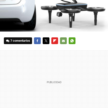
7 comentarios
FACEBOOK
TWITTER
FLIPBOARD
E-
WHATSAPP
MAIL