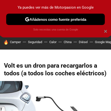
Ya puedes ver más de Motorpasion en Google
PRUEBAS
COCHES ELÉCTRICOS
OBSERVATORIO
F1
Añádenos como fuente preferida
Solo necesitas una cuenta de Google
×
HOY SE HABLA DE
Camper
Seguridad
Calor
China
Diésel
Google Ma
Volt es un dron para recargarlos a
todos (a todos los coches eléctricos)