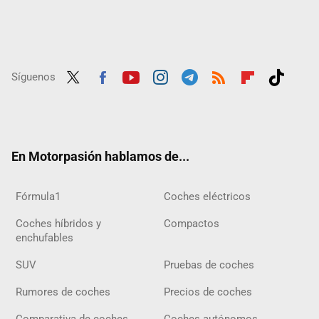
Síguenos
Twit
Fac
Yout
Inst
Tele
RSS
Flip
Tikt
ter
ebo
ube
agra
gra
boar
ok
ok
m
m
d
En Motorpasión hablamos de...
Fórmula1
Coches eléctricos
Coches híbridos y
Compactos
enchufables
SUV
Pruebas de coches
Rumores de coches
Precios de coches
Comparativa de coches
Coches autónomos