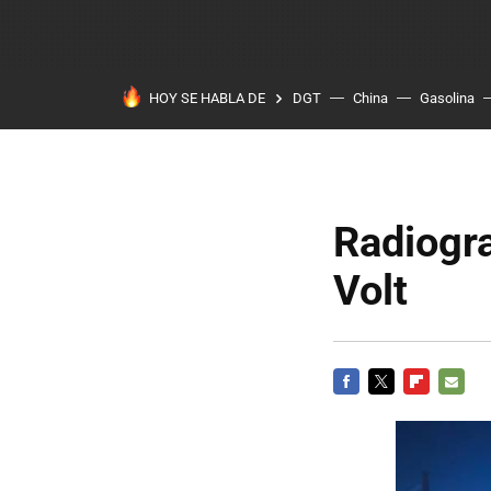
HOY SE HABLA DE
DGT
China
Gasolina
Radiogra
Volt
FACEBOOK
TWITTER
FLIPBOARD
E-
MAIL