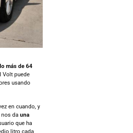
ido más de 64
el Volt puede
tores usando
vez en cuando, y
e nos da
una
suario que ha
dio litro cada