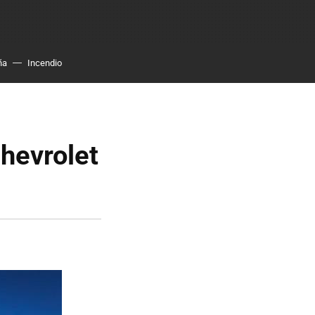
ña
Incendio
Chevrolet