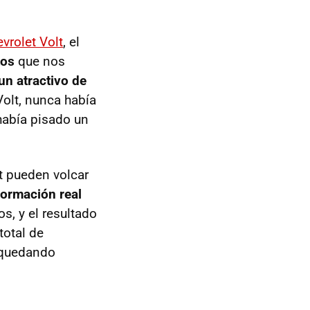
vrolet Volt
, el
tos
que nos
un atractivo de
Volt, nunca había
 había pisado un
lt pueden volcar
ormación real
os, y el resultado
total de
 quedando