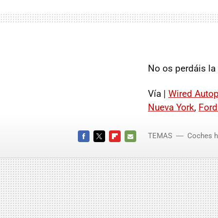
No os perdáis la 
Vía |
Wired Autop
Nueva York
,
Ford
TEMAS
Coches h
FACEBOOK
TWITTER
FLIPBOARD
E-
MAIL