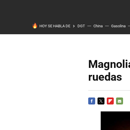
HOY SE HABLA DE
DGT
China
Gasolina
Magnolia
ruedas
FACEBOOK
TWITTER
FLIPBOARD
E-
MAIL