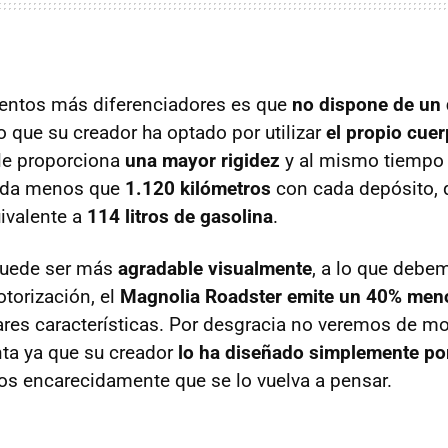
entos más diferenciadores es que
no dispone de un 
o que su creador ha optado por utilizar
el propio cuer
 le proporciona
una mayor rigidez
y al mismo tiempo
ada menos que
1.120 kilómetros
con cada depósito, 
ivalente a
114 litros de gasolina
.
 puede ser más
agradable visualmente
, a lo que deb
otorización, el
Magnolia Roadster emite un 40% men
res características. Por desgracia no veremos de m
enta ya que su creador
lo ha diseñado simplemente por
s encarecidamente que se lo vuelva a pensar.