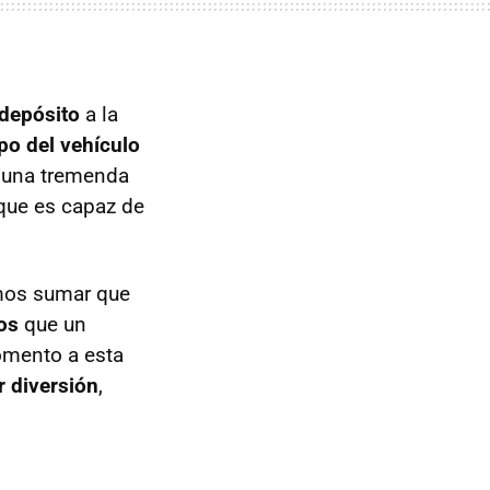
depósito
a la
po del vehículo
 una tremenda
que es capaz de
emos sumar que
os
que un
omento a esta
 diversión
,