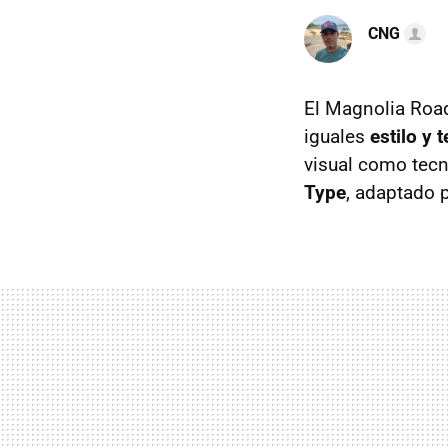
CNG
El Magnolia Road
iguales
estilo y 
visual como tec
Type
, adaptado 