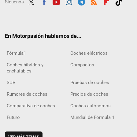
Síguenos
Twit
Fac
Yout
Inst
Tele
RSS
Flip
Tikt
ter
ebo
ube
agra
gra
boar
ok
ok
m
m
d
En Motorpasión hablamos de...
Fórmula1
Coches eléctricos
Coches híbridos y
Compactos
enchufables
SUV
Pruebas de coches
Rumores de coches
Precios de coches
Comparativa de coches
Coches autónomos
Futuro
Mundial de Fórmula 1
VER MÁS TEMAS