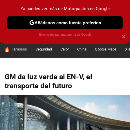
Ya puedes ver más de Motorpasion en Google
PRUEBAS
COCHES ELÉCTRICOS
OBSERVATORIO
F1
Añádenos como fuente preferida
Solo necesitas una cuenta de Google
×
HOY SE HABLA DE
Famosos
Seguridad
Calor
China
Google Maps
Xi
GM da luz verde al EN-V, el
transporte del futuro