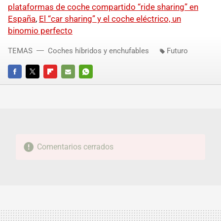
plataformas de coche compartido “ride sharing” en
España
,
El “car sharing” y el coche eléctrico, un
binomio perfecto
TEMAS
Coches híbridos y enchufables
Futuro
FACEBOOK
TWITTER
FLIPBOARD
E-
WHATSAPP
MAIL
Comentarios cerrados