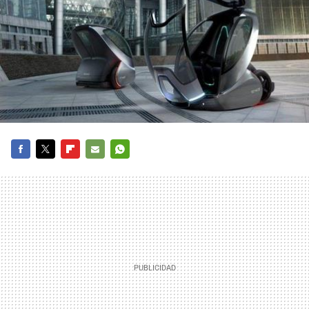
FACEBOOK
TWITTER
FLIPBOARD
E-
WHATSAPP
MAIL