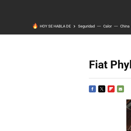
HOY SE HABLA DE
Seguridad
Calor
China
Fiat Phy
FACEBOOK
TWITTER
FLIPBOARD
E-
MAIL