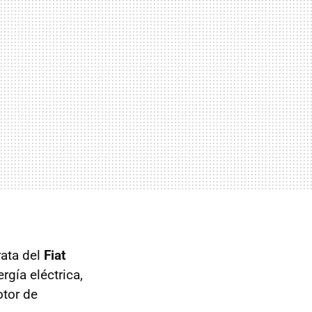
rata del
Fiat
ergía eléctrica,
otor de