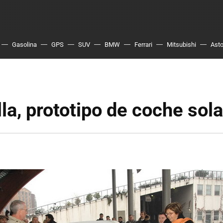
Gasolina
GPS
SUV
BMW
Ferrari
Mitsubishi
Asto
lla, prototipo de coche sola