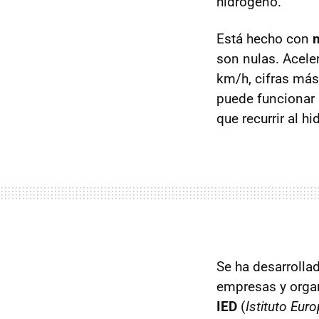
hidrógeno.
Está hecho con
m
son nulas. Acele
km/h, cifras más
puede funcionar 
que recurrir al h
Se ha desarrollad
empresas y organ
IED
(
Istituto Eur