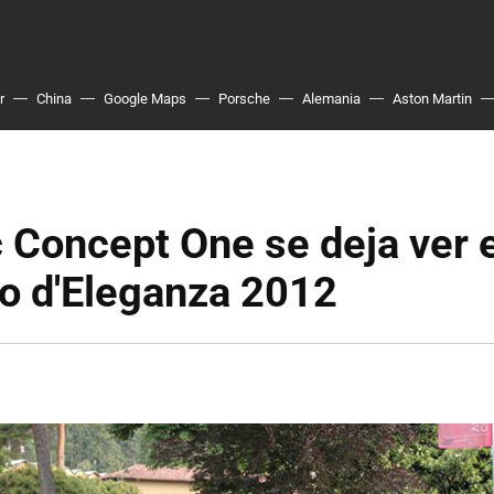
r
China
Google Maps
Porsche
Alemania
Aston Martin
 Concept One se deja ver e
o d'Eleganza 2012