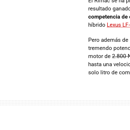
El Rimac se ha p
resultado ganado
competencia de e
híbrido
Lexus LF
Pero además de u
tremendo potenci
motor de
2.800
hasta una veloc
solo litro de co