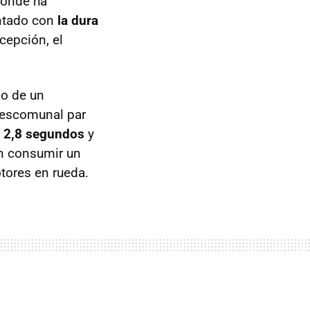
donde ha
ontado con
la dura
cepción, el
do de un
descomunal par
n 2,8 segundos
y
in consumir un
tores en rueda.