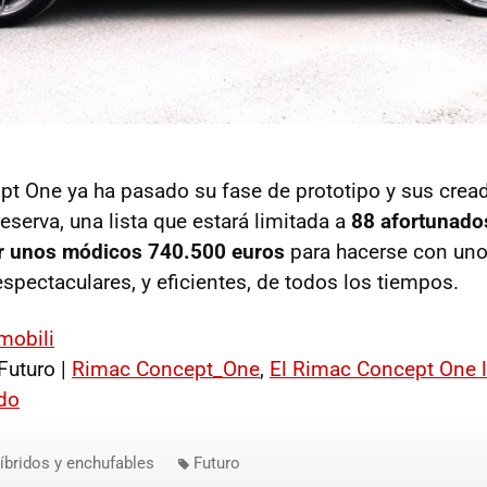
t One ya ha pasado su fase de prototipo y sus cread
reserva, una lista que estará limitada a
88 afortunado
r unos módicos 740.500 euros
para hacerse con uno
spectaculares, y eficientes, de todos los tiempos.
mobili
Futuro |
Rimac Concept_One
,
El Rimac Concept One l
do
íbridos y enchufables
Futuro