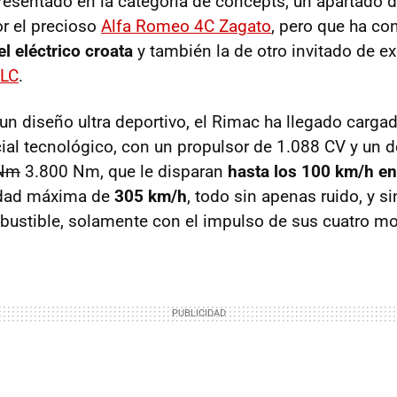
resentado en la categoría de concepts, un apartado 
r el precioso
Alfa Romeo 4C Zagato
, pero que ha c
l eléctrico croata
y también la de otro invitado de ex
-LC
.
n diseño ultra deportivo, el Rimac ha llegado carga
al tecnológico, con un propulsor de 1.088 CV y un 
 Nm
3.800 Nm, que le disparan
hasta los 100 km/h e
idad máxima de
305 km/h
, todo sin apenas ruido, y s
mbustible, solamente con el impulso de sus cuatro mo