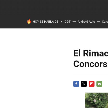
HOY SE HABLA DE
DGT
Android Auto
Calo
El Rimac
Concors
FACEBOOK
TWITTER
FLIPBOARD
E-
MAIL