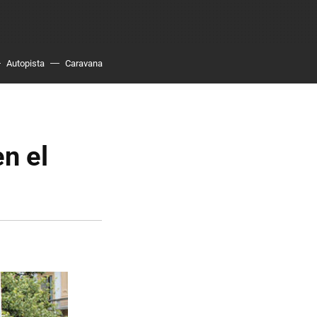
Autopista
Caravana
n el