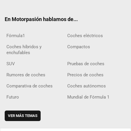
ter
ebo
ube
agra
gra
boar
ok
ok
m
m
d
En Motorpasión hablamos de...
Fórmula1
Coches eléctricos
Coches híbridos y
Compactos
enchufables
SUV
Pruebas de coches
Rumores de coches
Precios de coches
Comparativa de coches
Coches autónomos
Futuro
Mundial de Fórmula 1
VER MÁS TEMAS