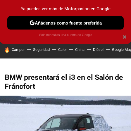
Ya puedes ver más de Motorpasion en Google
PRUEBAS
COCHES ELÉCTRICOS
OBSERVATORIO
F1
Añádenos como fuente preferida
Solo necesitas una cuenta de Google
×
HOY SE HABLA DE
Camper
Seguridad
Calor
China
Diésel
Google Ma
BMW presentará el i3 en el Salón de
Fráncfort