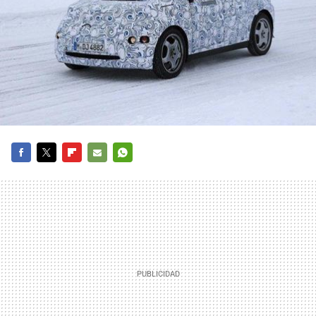
FACEBOOK
TWITTER
FLIPBOARD
E-
WHATSAPP
MAIL