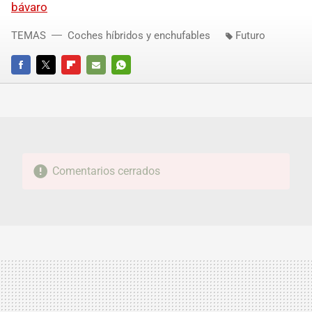
bávaro
TEMAS
Coches híbridos y enchufables
Futuro
FACEBOOK
TWITTER
FLIPBOARD
E-
WHATSAPP
MAIL
Comentarios cerrados