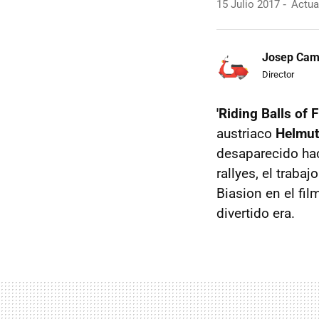
15 Julio 2017
Actual
Josep Ca
Director
'Riding Balls of F
austriaco
Helmut
desaparecido hac
rallyes, el traba
Biasion en el fil
divertido era.