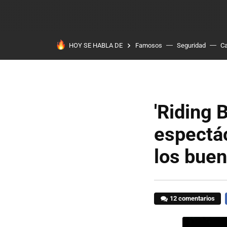
HOY SE HABLA DE
Famosos
Seguridad
Ca
'Riding B
espectác
los bue
12 comentarios