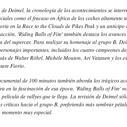
 de Deimel, la cronología de los acontecimientos se inter
iales como el fracaso en África de los coches altamente t
loria en la Race to the Clouds de Pikes Peak y un anticipo 
acción, 'Riding Balls of Fire' también destaca los avances
ra del supercar. Para realizar su homenaje al grupo B, D
personajes importantes, incluidos los cuatro campeones d
s de Walter Röhrl, Michèle Mouton, Ari Vatanen y los ex 
sare Fiorio.
cumental de 100 minutos también aborda los trágicos acc
tra en la fascinación de esa época. 'Riding Balls of Fire' 
 película de rallyes que te llega. La revisión de Deimel só
s críticas hacia el grupo B, prefiriendo más sembrar pétal
 momento muy especial.