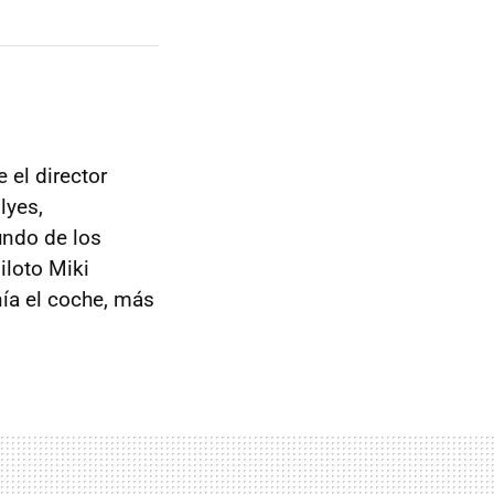
 el director
lyes,
undo de los
iloto Miki
nía el coche, más