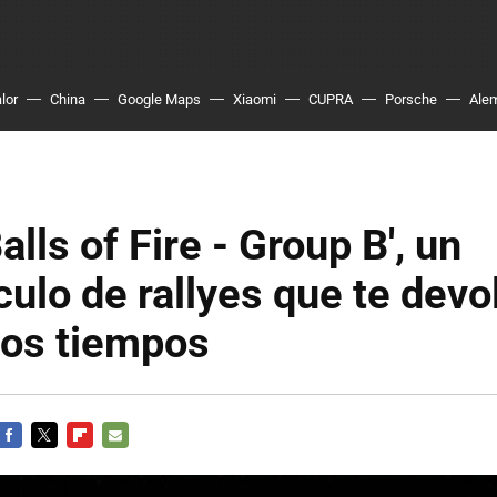
lor
China
Google Maps
Xiaomi
CUPRA
Porsche
Ale
alls of Fire - Group B', un
ulo de rallyes que te devo
nos tiempos
FACEBOOK
TWITTER
FLIPBOARD
E-
MAIL