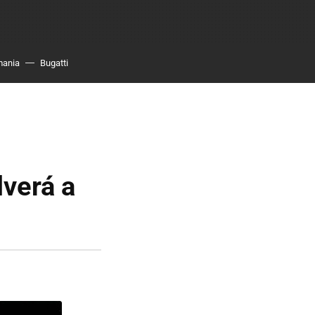
mania
Bugatti
lverá a