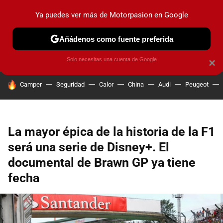
Ya puedes ver más de Motorpasion en Google
PRUEBAS
COCHES ELÉCTRICOS
OBSERVATORIO
F1
Añádenos como fuente preferida
Solo necesitas una cuenta de Google
×
HOY SE HABLA DE
Camper
Seguridad
Calor
China
Audi
Peugeot
La mayor épica de la historia de la F1
será una serie de Disney+. El
documental de Brawn GP ya tiene
fecha