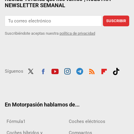
NEWSLETTER SEMANAL
SUSCRIBIR
Suscribiéndote aceptas nuestra
política de privacidad
Síguenos
Twit
Fac
Yout
Inst
Tele
RSS
Flip
Tikt
ter
ebo
ube
agra
gra
boar
ok
ok
m
m
d
En Motorpasión hablamos de...
Fórmula1
Coches eléctricos
Coches híbridos y
Compactos