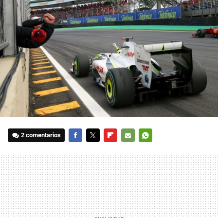
2 comentarios
FACEBOOK
TWITTER
FLIPBOARD
E-
WHATSAPP
MAIL