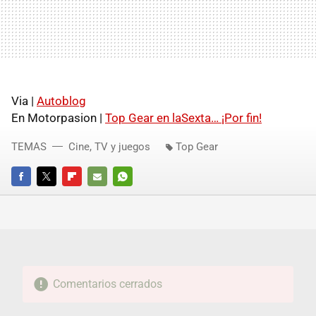
Via |
Autoblog
En Motorpasion |
Top Gear en laSexta… ¡Por fin!
TEMAS
Cine, TV y juegos
Top Gear
FACEBOOK
TWITTER
FLIPBOARD
E-
WHATSAPP
MAIL
Comentarios cerrados