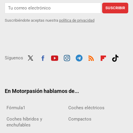
SUSCRIBIR
Suscribiéndote aceptas nuestra
política de privacidad
Síguenos
Twit
Fac
Yout
Inst
Tele
RSS
Flip
Tikt
ter
ebo
ube
agra
gra
boar
ok
ok
m
m
d
En Motorpasión hablamos de...
Fórmula1
Coches eléctricos
Coches híbridos y
Compactos
enchufables