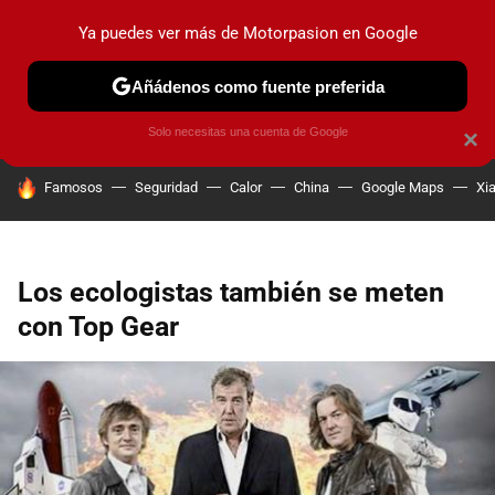
Ya puedes ver más de Motorpasion en Google
PRUEBAS
COCHES ELÉCTRICOS
OBSERVATORIO
F1
Añádenos como fuente preferida
Solo necesitas una cuenta de Google
×
HOY SE HABLA DE
Famosos
Seguridad
Calor
China
Google Maps
Xi
Los ecologistas también se meten
con Top Gear