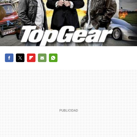
FACEBOOK
TWITTER
FLIPBOARD
E-
WHATSAPP
MAIL