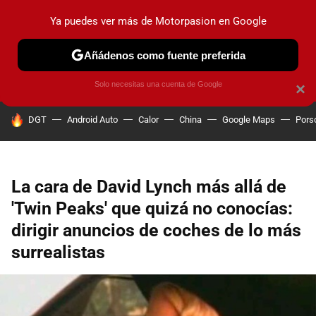
Ya puedes ver más de Motorpasion en Google
PRUEBAS
COCHES ELÉCTRICOS
OBSERVATORIO
F1
Añádenos como fuente preferida
Solo necesitas una cuenta de Google
×
HOY SE HABLA DE
DGT
Android Auto
Calor
China
Google Maps
Pors
La cara de David Lynch más allá de
'Twin Peaks' que quizá no conocías:
dirigir anuncios de coches de lo más
surrealistas