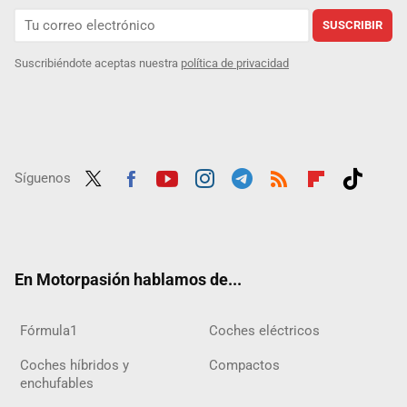
SUSCRIBIR
Suscribiéndote aceptas nuestra
política de privacidad
Síguenos
Twit
Fac
Yout
Inst
Tele
RSS
Flip
Tikt
ter
ebo
ube
agra
gra
boar
ok
ok
m
m
d
En Motorpasión hablamos de...
Fórmula1
Coches eléctricos
Coches híbridos y
Compactos
enchufables