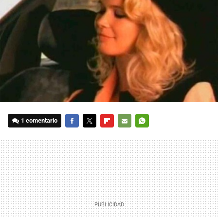
1 comentario
FACEBOOK
TWITTER
FLIPBOARD
E-
WHATSAPP
MAIL