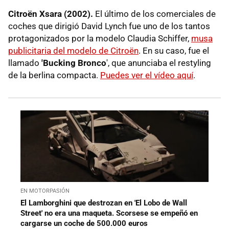
Citroën Xsara (2002).
El último de los comerciales de
coches que dirigió David Lynch fue uno de los tantos
protagonizados por la modelo Claudia Schiffer,
musa
publicitaria del modelo de Citroën
. En su caso, fue el
llamado
'Bucking Bronco
', que anunciaba el restyling
de la berlina compacta.
Puedes ver el vídeo aquí
.
EN MOTORPASIÓN
El Lamborghini que destrozan en 'El Lobo de Wall
Street' no era una maqueta. Scorsese se empeñó en
cargarse un coche de 500.000 euros