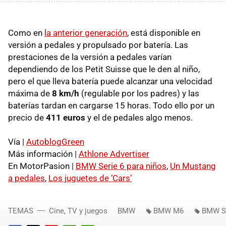
Como en
la anterior generación
, está disponible en
versión a pedales y propulsado por batería. Las
prestaciones de la versión a pedales varían
dependiendo de los Petit Suisse que le den al niño,
pero el que lleva batería puede alcanzar una velocidad
máxima de
8 km/h
(regulable por los padres) y las
baterías tardan en cargarse 15 horas. Todo ello por un
precio de
411 euros
y el de pedales algo menos.
Vía |
AutoblogGreen
Más información |
Athlone Advertiser
En MotorPasion |
BMW Serie 6 para niños
,
Un Mustang
a pedales
,
Los juguetes de ‘Cars’
TEMAS
Cine, TV y juegos
BMW
BMW M6
BMW Se