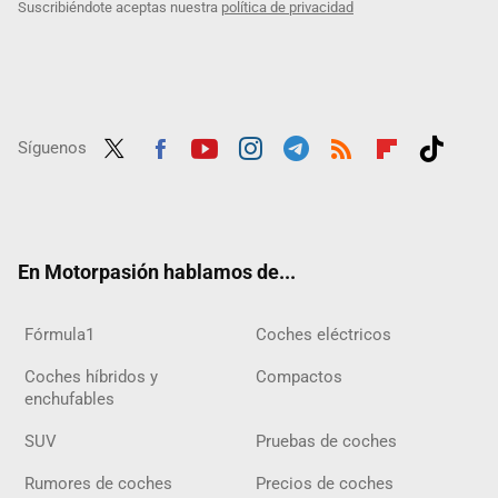
Suscribiéndote aceptas nuestra
política de privacidad
Síguenos
Twit
Fac
Yout
Inst
Tele
RSS
Flip
Tikt
ter
ebo
ube
agra
gra
boar
ok
ok
m
m
d
En Motorpasión hablamos de...
Fórmula1
Coches eléctricos
Coches híbridos y
Compactos
enchufables
SUV
Pruebas de coches
Rumores de coches
Precios de coches