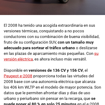
El 2008 ha tenido una acogida extraordinaria en sus
versiones térmicas, conquistando a no pocos
conductores con su combinación de buena visibilidad,
fruto de su configuración SUV,
con un tamaño muy
adecuado para sortear el tráfico urbano
o deslizarse
en las plazas de aparcamiento más pequeñas. Con
su
versión eléctrica
, es ahora incluso más versátil.
Disponible en
versiones de 136 CV y 156 CV
, el
Peugeot e-2008
proporciona todas las virtudes del
2008 base con una autonomía eléctrica que alcanza
los 406 km WLTP en el modelo de mayor potencia. Son
datos que le permiten afrontar días y días de uso
urbano y periurbano sin pensar en la recarga, que
se
puede poner al 80 % en solo 25 minutos
en el e-2008