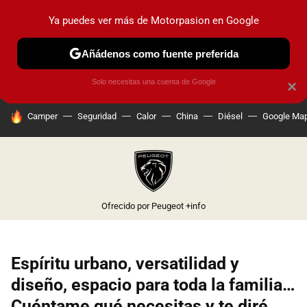
Ya puedes ver más de Motorpasion en Google
PRUEBAS
COCHES ELÉCTRICOS
OBSERVATORIO
F1
Añádenos como fuente preferida
Solo necesitas una cuenta de Google
×
HOY SE HABLA DE
Camper
Seguridad
Calor
China
Diésel
Google Ma
Ofrecido por Peugeot
+info
Espíritu urbano, versatilidad y
diseño, espacio para toda la familia…
Cuéntame qué necesitas y te diré