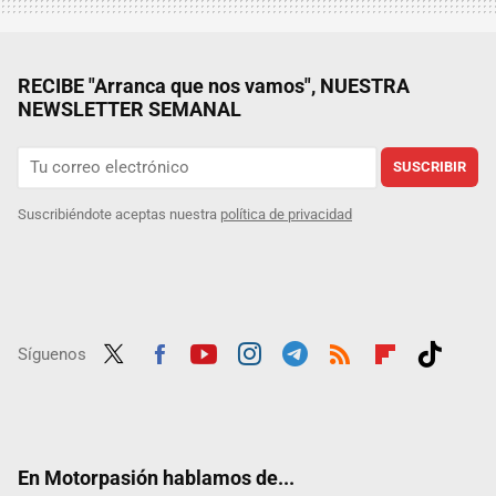
RECIBE "Arranca que nos vamos", NUESTRA
NEWSLETTER SEMANAL
SUSCRIBIR
Suscribiéndote aceptas nuestra
política de privacidad
Síguenos
Twit
Fac
Yout
Inst
Tele
RSS
Flip
Tikt
ter
ebo
ube
agra
gra
boar
ok
ok
m
m
d
En Motorpasión hablamos de...