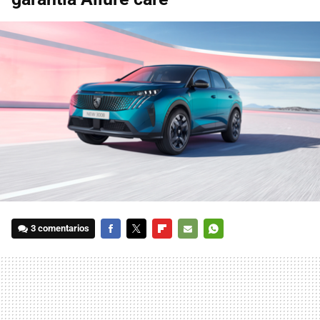
3 comentarios
FACEBOOK
TWITTER
FLIPBOARD
E-
WHATSAPP
MAIL