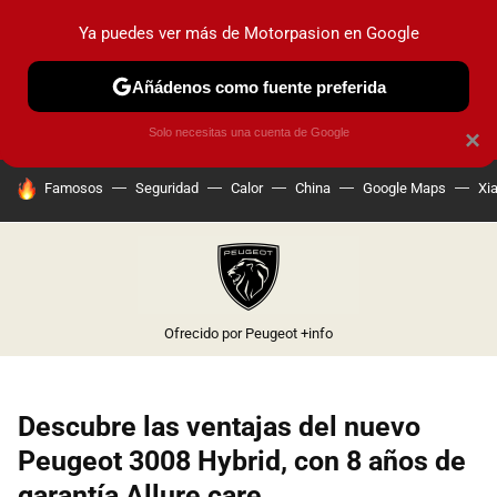
Ya puedes ver más de Motorpasion en Google
PRUEBAS
COCHES ELÉCTRICOS
OBSERVATORIO
F1
Añádenos como fuente preferida
Solo necesitas una cuenta de Google
×
HOY SE HABLA DE
Famosos
Seguridad
Calor
China
Google Maps
Xi
Ofrecido por Peugeot
+info
Descubre las ventajas del nuevo
Peugeot 3008 Hybrid, con 8 años de
garantía Allure care