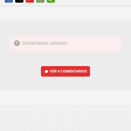
FACEBOOK
TWITTER
FLIPBOARD
E-
WHATSAPP
MAIL
Comentarios cerrados
VER
4 COMENTARIOS