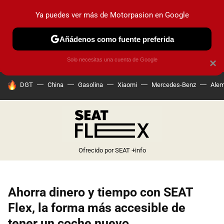
Ya puedes ver más de Motorpasion en Google
PRUEBAS
COCHES ELÉCTRICOS
OBSERVATORIO
F1
Añádenos como fuente preferida
Solo necesitas una cuenta de Google
×
HOY SE HABLA DE
DGT
China
Gasolina
Xiaomi
Mercedes-Benz
Alem
Ofrecido por SEAT
+info
Ahorra dinero y tiempo con SEAT
Flex, la forma más accesible de
tener un coche nuevo