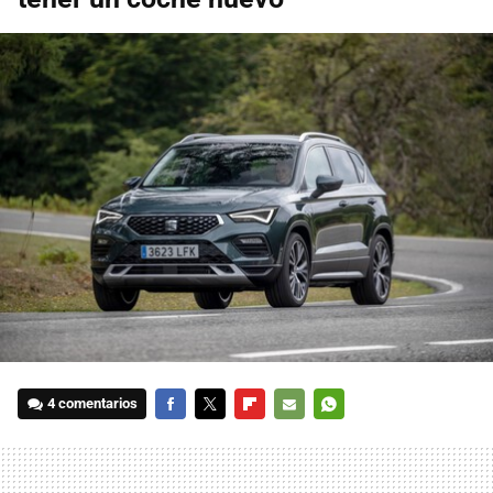
4 comentarios
FACEBOOK
TWITTER
FLIPBOARD
E-
WHATSAPP
MAIL