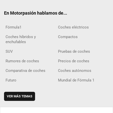
ter
ebo
ube
agra
gra
boar
ok
ok
m
m
d
En Motorpasión hablamos de...
Fórmula1
Coches eléctricos
Coches híbridos y
Compactos
enchufables
SUV
Pruebas de coches
Rumores de coches
Precios de coches
Comparativa de coches
Coches autónomos
Futuro
Mundial de Fórmula 1
VER MÁS TEMAS