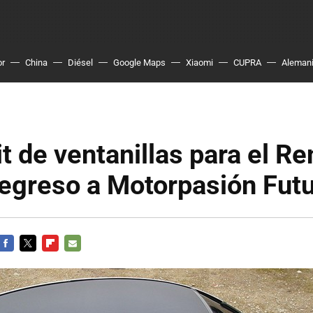
or
China
Diésel
Google Maps
Xiaomi
CUPRA
Aleman
t de ventanillas para el Re
egreso a Motorpasión Fut
FACEBOOK
TWITTER
FLIPBOARD
E-
MAIL