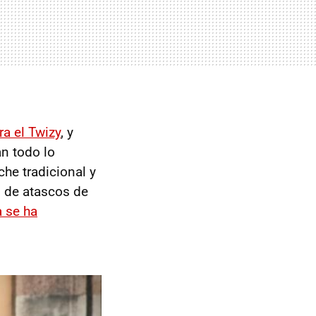
ra el Twizy
, y
an todo lo
he tradicional y
s de atascos de
a se ha