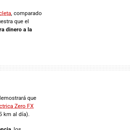
cleta
, comparado
estra que el
ra dinero a la
 demostrará que
ctrica Zero FX
 km al día).
encia
, los