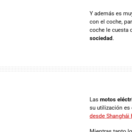
Y además es muy
con el coche, pa
coche le cuesta 
sociedad
.
Las
motos eléctr
su utilización e
desde Shanghái h
Mientras tanto 