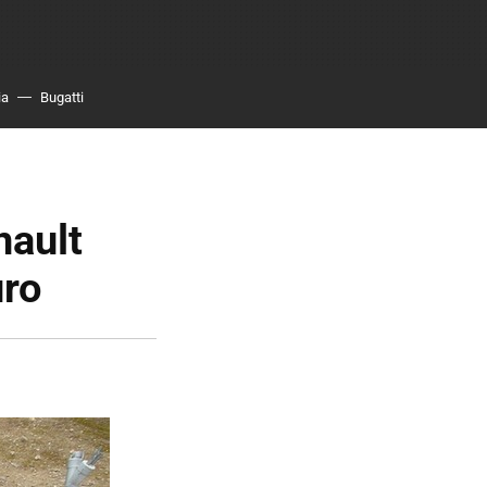
ia
Bugatti
nault
uro