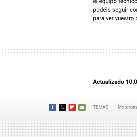
el equipo técnic
podéis seguir c
para ver vuestro
Actualizado 10:
TEMAS
Motorpas
FACEBOOK
TWITTER
FLIPBOARD
E-
MAIL