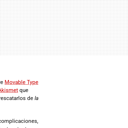
re
Movable Type
Akismet
que
 rescatarlos de
la
complicaciones,