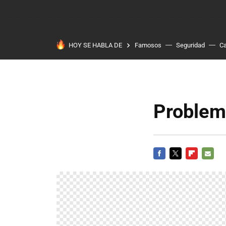
HOY SE HABLA DE
Famosos
Seguridad
Ca
Problem
FACEBOOK
TWITTER
FLIPBOARD
E-
MAIL