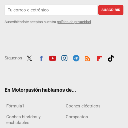
SUSCRIBIR
Suscribiéndote aceptas nuestra
política de privacidad
Síguenos
Twit
Fac
Yout
Inst
Tele
RSS
Flip
Tikt
ter
ebo
ube
agra
gra
boar
ok
ok
m
m
d
En Motorpasión hablamos de...
Fórmula1
Coches eléctricos
Coches híbridos y
Compactos
enchufables