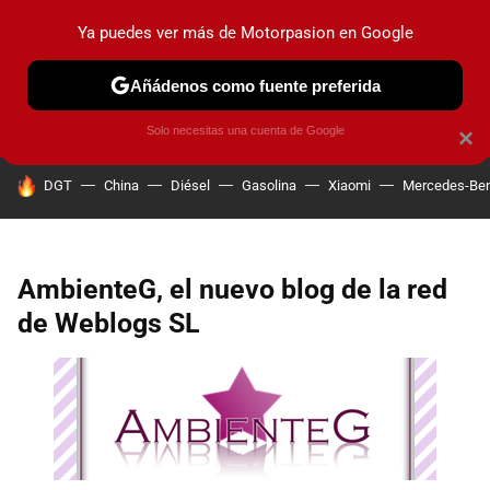
Ya puedes ver más de Motorpasion en Google
PRUEBAS
COCHES ELÉCTRICOS
OBSERVATORIO
F1
Añádenos como fuente preferida
Solo necesitas una cuenta de Google
×
HOY SE HABLA DE
DGT
China
Diésel
Gasolina
Xiaomi
Mercedes-Be
AmbienteG, el nuevo blog de la red
de Weblogs SL