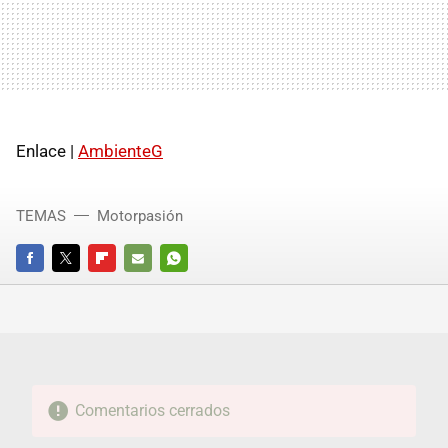
Enlace |
AmbienteG
TEMAS
Motorpasión
FACEBOOK
TWITTER
FLIPBOARD
E-
WHATSAPP
MAIL
Comentarios cerrados