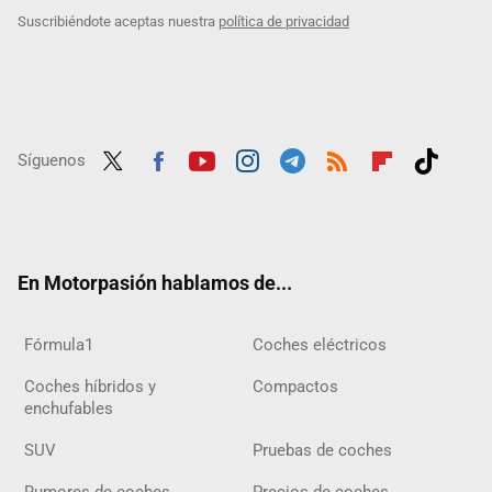
Suscribiéndote aceptas nuestra
política de privacidad
Síguenos
Twit
Fac
Yout
Inst
Tele
RSS
Flip
Tikt
ter
ebo
ube
agra
gra
boar
ok
ok
m
m
d
En Motorpasión hablamos de...
Fórmula1
Coches eléctricos
Coches híbridos y
Compactos
enchufables
SUV
Pruebas de coches