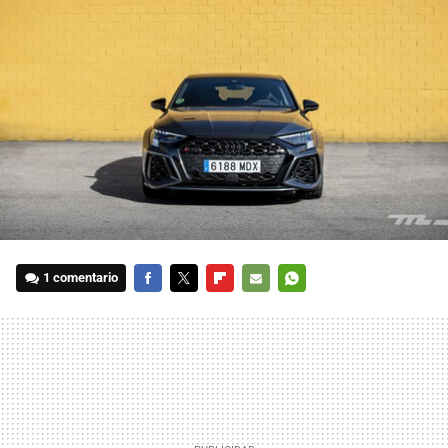
1 comentario
FACEBOOK
TWITTER
FLIPBOARD
E-
WHATSAPP
MAIL