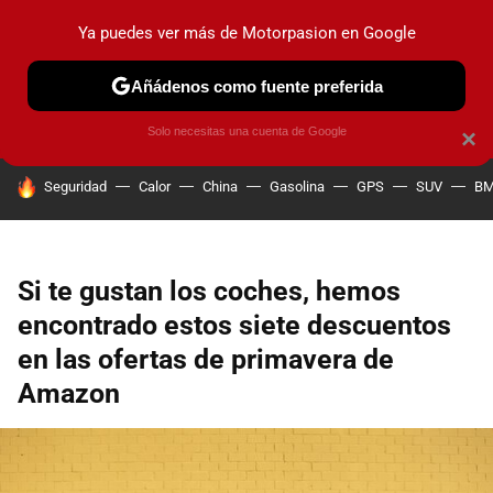
Ya puedes ver más de Motorpasion en Google
PRUEBAS
COCHES ELÉCTRICOS
OBSERVATORIO
F1
Añádenos como fuente preferida
Solo necesitas una cuenta de Google
×
HOY SE HABLA DE
Seguridad
Calor
China
Gasolina
GPS
SUV
B
Si te gustan los coches, hemos
encontrado estos siete descuentos
en las ofertas de primavera de
Amazon