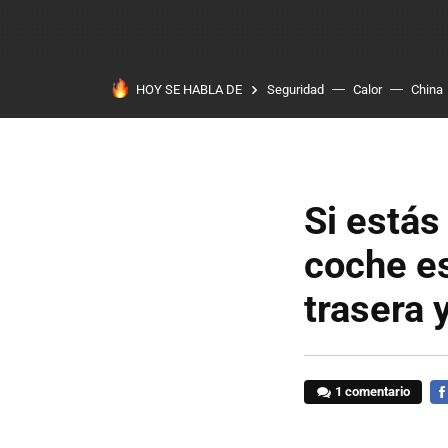
HOY SE HABLA DE
Seguridad
Calor
China
Si está
coche e
trasera 
1 comentario
FA