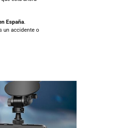
 en España
.
s un accidente o