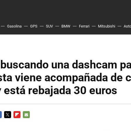
Gasolina
GPS
SUV
BMW
Ferrari
Mitsubishi
Asto
s buscando una dashcam pa
sta viene acompañada de 
y está rebajada 30 euros
CEBOOK
TWITTER
FLIPBOARD
E-
MAIL