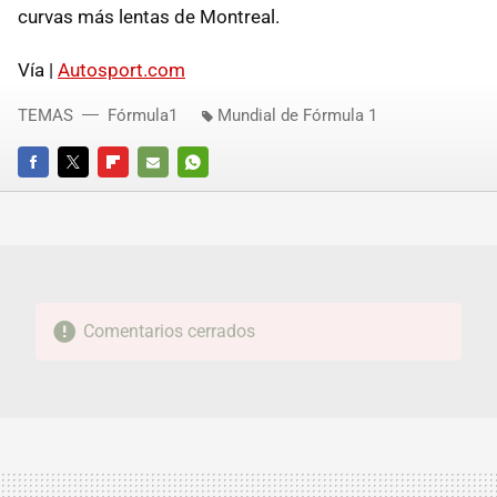
curvas más lentas de Montreal.
Vía |
Autosport.com
TEMAS
Fórmula1
Mundial de Fórmula 1
FACEBOOK
TWITTER
FLIPBOARD
E-
WHATSAPP
MAIL
Comentarios cerrados