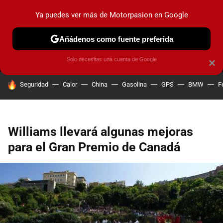
Ya puedes ver más de Motorpasion en Google
MENÚ
NUEVO
Añádenos como fuente preferida
PRUEBAS
COCHES ELÉCTRICOS
OBSERVATORIO
F1
Solo necesitas una cuenta de Google
×
HOY SE HABLA DE
Seguridad
Calor
China
Gasolina
GPS
BMW
F
Williams llevará algunas mejoras
para el Gran Premio de Canadá