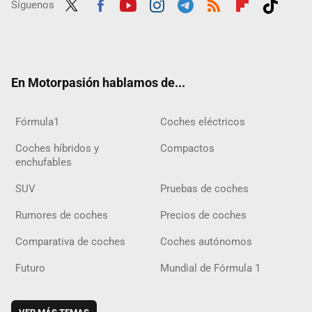
Síguenos
Twit
Fac
Yout
Inst
Tele
RSS
Flip
Tikt
ter
ebo
ube
agra
gra
boar
ok
ok
m
m
d
En Motorpasión hablamos de...
Fórmula1
Coches eléctricos
Coches híbridos y
Compactos
enchufables
SUV
Pruebas de coches
Rumores de coches
Precios de coches
Comparativa de coches
Coches autónomos
Futuro
Mundial de Fórmula 1