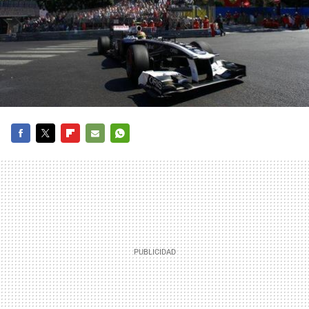
FACEBOOK
TWITTER
FLIPBOARD
E-
WHATSAPP
MAIL