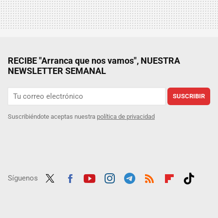
RECIBE "Arranca que nos vamos", NUESTRA
NEWSLETTER SEMANAL
SUSCRIBIR
Suscribiéndote aceptas nuestra
política de privacidad
Síguenos
Twit
Fac
Yout
Inst
Tele
RSS
Flip
Tikt
ter
ebo
ube
agra
gra
boar
ok