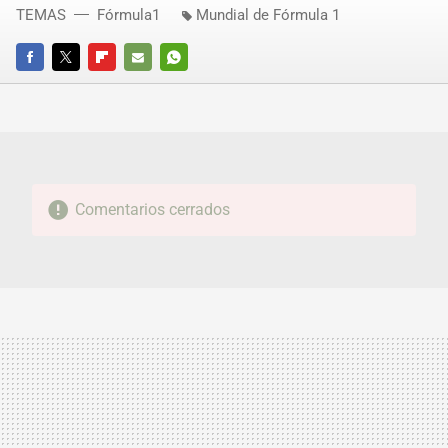
TEMAS
Fórmula1
Mundial de Fórmula 1
FACEBOOK
TWITTER
FLIPBOARD
E-
WHATSAPP
MAIL
Comentarios cerrados