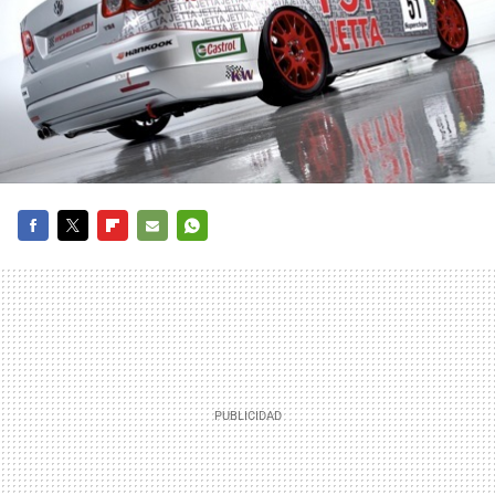
FACEBOOK
TWITTER
FLIPBOARD
E-
WHATSAPP
MAIL