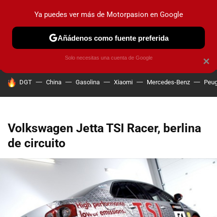
Ya puedes ver más de Motorpasion en Google
PRUEBAS
COCHES ELÉCTRICOS
OBSERVATORIO
F1
Añádenos como fuente preferida
Solo necesitas una cuenta de Google
×
HOY SE HABLA DE
DGT
China
Gasolina
Xiaomi
Mercedes-Benz
Peug
Volkswagen Jetta TSI Racer, berlina
de circuito