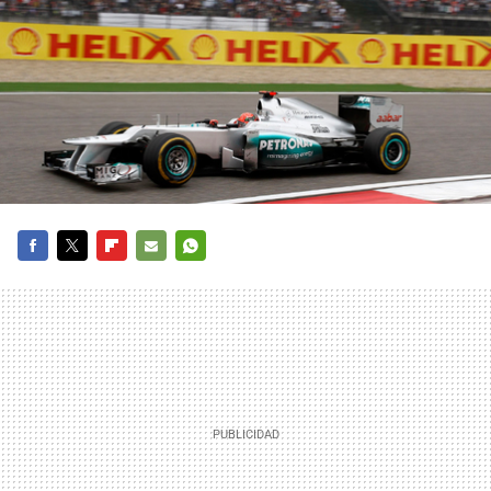
FACEBOOK
TWITTER
FLIPBOARD
E-
WHATSAPP
MAIL