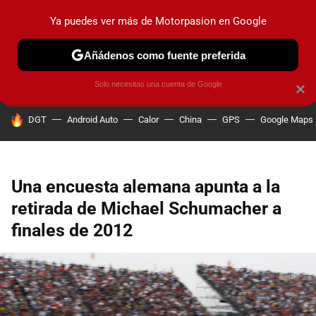
Ya puedes ver más de Motorpasion en Google
PRUEBAS
COCHES ELÉCTRICOS
OBSERVATORIO
F1
Añádenos como fuente preferida
Solo necesitas una cuenta de Google
×
HOY SE HABLA DE
DGT
Android Auto
Calor
China
GPS
Google Maps
Una encuesta alemana apunta a la
retirada de Michael Schumacher a
finales de 2012