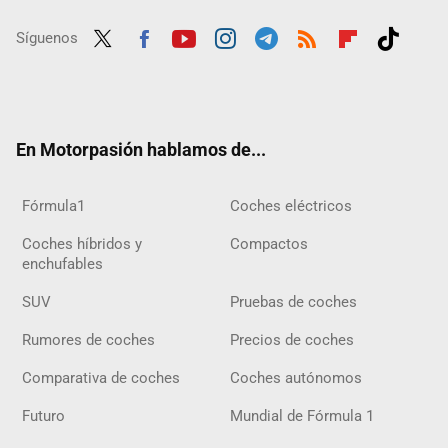
Síguenos
Twit
Fac
Yout
Inst
Tele
RSS
Flip
Tikt
ter
ebo
ube
agra
gra
boar
ok
ok
m
m
d
En Motorpasión hablamos de...
Fórmula1
Coches eléctricos
Coches híbridos y
Compactos
enchufables
SUV
Pruebas de coches
Rumores de coches
Precios de coches
Comparativa de coches
Coches autónomos
Futuro
Mundial de Fórmula 1