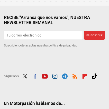
RECIBE "Arranca que nos vamos", NUESTRA
NEWSLETTER SEMANAL
SUSCRIBIR
Suscribiéndote aceptas nuestra
política de privacidad
Síguenos
Twit
Fac
Yout
Inst
Tele
RSS
Flip
Tikt
ter
ebo
ube
agra
gra
boar
ok
ok
m
m
d
En Motorpasión hablamos de...