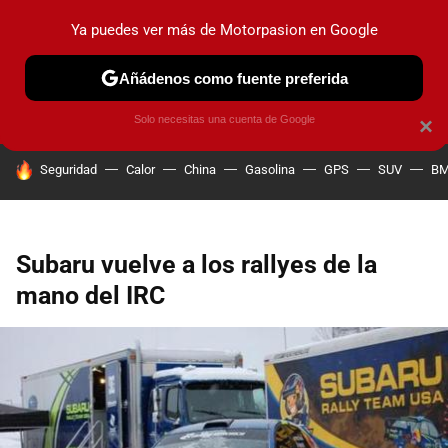
Ya puedes ver más de Motorpasion en Google
PRUEBAS
COCHES ELÉCTRICOS
OBSERVATORIO
F1
Añádenos como fuente preferida
Solo necesitas una cuenta de Google
×
HOY SE HABLA DE
Seguridad
Calor
China
Gasolina
GPS
SUV
B
Subaru vuelve a los rallyes de la
mano del IRC