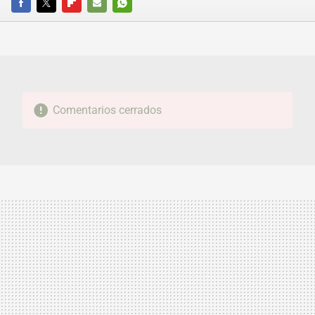
FACEBOOK
TWITTER
FLIPBOARD
E-
WHATSAPP
MAIL
Comentarios cerrados