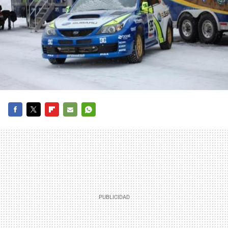
FACEBOOK
TWITTER
FLIPBOARD
E-
WHATSAPP
MAIL