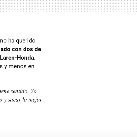
 no ha querido
onado con dos de
McLaren-Honda
.
es y menos en
iene sentido. Yo
mo y sacar lo mejor