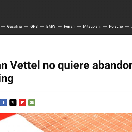
Gasolina
GPS
BMW
Ferrari
Mitsubishi
Porsche
n Vettel no quiere abando
ing
FACEBOOK
TWITTER
FLIPBOARD
E-
MAIL