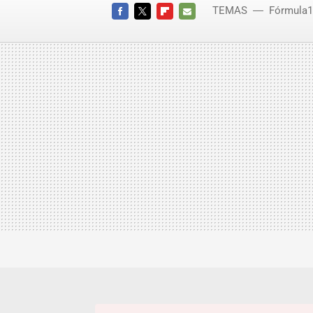
TEMAS
Fórmula1
FACEBOOK
TWITTER
FLIPBOARD
E-
MAIL