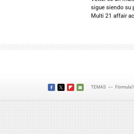
sigue siendo su 
Multi 21 affair 
TEMAS
Fórmula1
FACEBOOK
TWITTER
FLIPBOARD
E-
MAIL