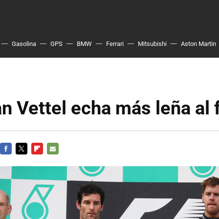
Gasolina
GPS
BMW
Ferrari
Mitsubishi
Aston Martin
n Vettel echa más leña al
FACEBOOK
TWITTER
FLIPBOARD
E-
MAIL