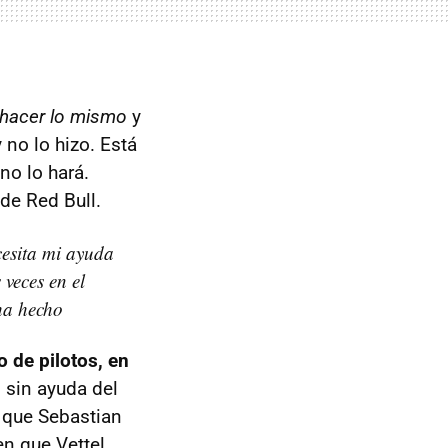
a hacer lo mismo
y
no lo hizo. Está
 no lo hará.
de Red Bull.
cesita mi ayuda
 veces en el
ha hecho
lo de pilotos, en
, sin ayuda del
r que Sebastian
en que Vettel