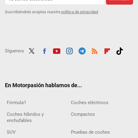
Suscribiéndote aceptas nuestra
política de privacidad
Síguenos
Twit
Fac
Yout
Inst
Tele
RSS
Flip
Tikt
ter
ebo
ube
agra
gra
boar
ok
ok
m
m
d
En Motorpasión hablamos de...
Fórmula1
Coches eléctricos
Coches híbridos y
Compactos
enchufables
SUV
Pruebas de coches