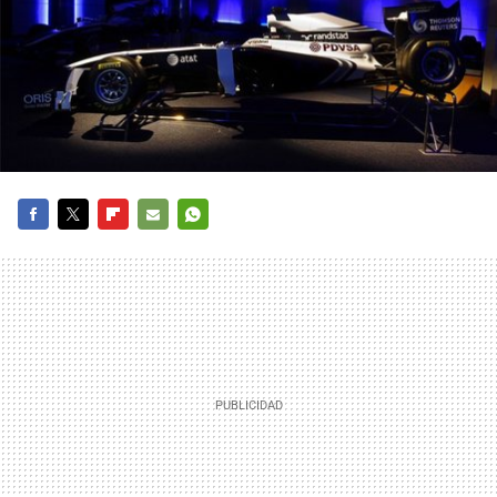
FACEBOOK
TWITTER
FLIPBOARD
E-
WHATSAPP
MAIL