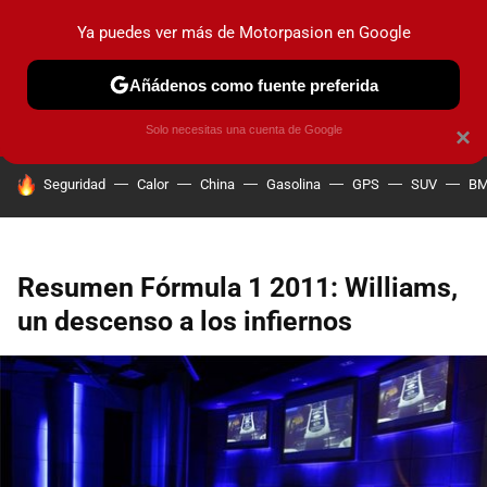
Ya puedes ver más de Motorpasion en Google
PRUEBAS
COCHES ELÉCTRICOS
OBSERVATORIO
F1
Añádenos como fuente preferida
Solo necesitas una cuenta de Google
×
HOY SE HABLA DE
Seguridad
Calor
China
Gasolina
GPS
SUV
B
Resumen Fórmula 1 2011: Williams,
un descenso a los infiernos